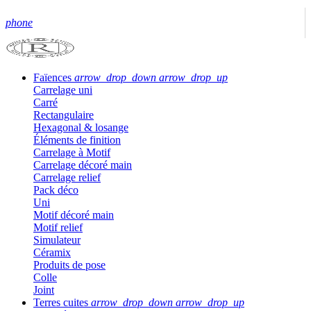
phone
Faïences
arrow_drop_down
arrow_drop_up
Carrelage uni
Carré
Rectangulaire
Hexagonal & losange
Éléments de finition
Carrelage à Motif
Carrelage décoré main
Carrelage relief
Pack déco
Uni
Motif décoré main
Motif relief
Simulateur
Céramix
Produits de pose
Colle
Joint
Terres cuites
arrow_drop_down
arrow_drop_up