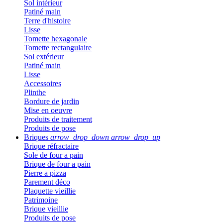
Sol intérieur
Patiné main
Terre d'histoire
Lisse
Tomette hexagonale
Tomette rectangulaire
Sol extérieur
Patiné main
Lisse
Accessoires
Plinthe
Bordure de jardin
Mise en oeuvre
Produits de traitement
Produits de pose
Briques
arrow_drop_down
arrow_drop_up
Brique réfractaire
Sole de four a pain
Brique de four a pain
Pierre a pizza
Parement déco
Plaquette vieillie
Patrimoine
Brique vieillie
Produits de pose