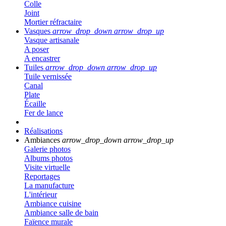
Colle
Joint
Mortier réfractaire
Vasques
arrow_drop_down
arrow_drop_up
Vasque artisanale
A poser
A encastrer
Tuiles
arrow_drop_down
arrow_drop_up
Tuile vernissée
Canal
Plate
Écaille
Fer de lance
Réalisations
Ambiances
arrow_drop_down
arrow_drop_up
Galerie photos
Albums photos
Visite virtuelle
Reportages
La manufacture
L'intérieur
Ambiance cuisine
Ambiance salle de bain
Faïence murale