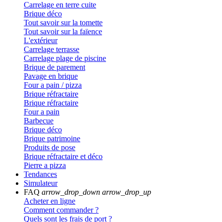
Carrelage en terre cuite
Brique déco
Tout savoir sur la tomette
Tout savoir sur la faïence
L'extérieur
Carrelage terrasse
Carrelage plage de piscine
Brique de parement
Pavage en brique
Four a pain / pizza
Brique réfractaire
Brique réfractaire
Four a pain
Barbecue
Brique déco
Brique patrimoine
Produits de pose
Brique réfractaire et déco
Pierre a pizza
Tendances
Simulateur
FAQ
arrow_drop_down
arrow_drop_up
Acheter en ligne
Comment commander ?
Quels sont les frais de port ?