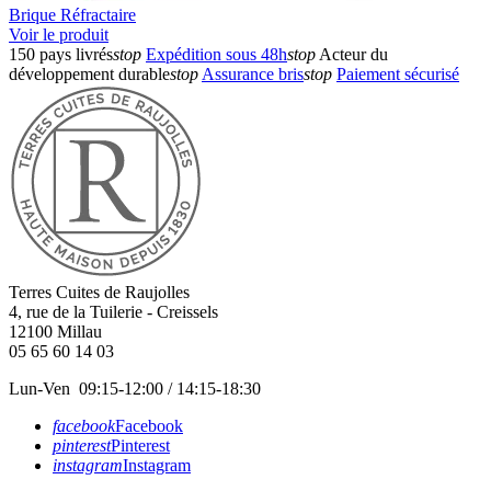
Brique Réfractaire
Voir le produit
150 pays livrés
stop
Expédition sous 48h
stop
Acteur du
développement durable
stop
Assurance bris
stop
Paiement sécurisé
Terres Cuites de Raujolles
4, rue de la Tuilerie - Creissels
12100
Millau
05 65 60 14 03
Lun-Ven 09:15-12:00 / 14:15-18:30
facebook
Facebook
pinterest
Pinterest
instagram
Instagram