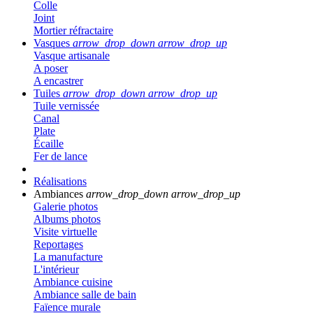
Colle
Joint
Mortier réfractaire
Vasques
arrow_drop_down
arrow_drop_up
Vasque artisanale
A poser
A encastrer
Tuiles
arrow_drop_down
arrow_drop_up
Tuile vernissée
Canal
Plate
Écaille
Fer de lance
Réalisations
Ambiances
arrow_drop_down
arrow_drop_up
Galerie photos
Albums photos
Visite virtuelle
Reportages
La manufacture
L'intérieur
Ambiance cuisine
Ambiance salle de bain
Faïence murale