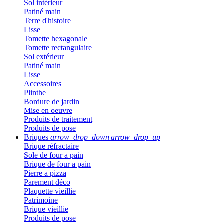
Sol intérieur
Patiné main
Terre d'histoire
Lisse
Tomette hexagonale
Tomette rectangulaire
Sol extérieur
Patiné main
Lisse
Accessoires
Plinthe
Bordure de jardin
Mise en oeuvre
Produits de traitement
Produits de pose
Briques
arrow_drop_down
arrow_drop_up
Brique réfractaire
Sole de four a pain
Brique de four a pain
Pierre a pizza
Parement déco
Plaquette vieillie
Patrimoine
Brique vieillie
Produits de pose