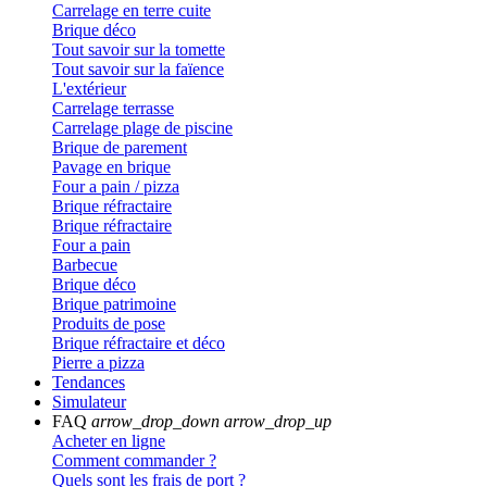
Carrelage en terre cuite
Brique déco
Tout savoir sur la tomette
Tout savoir sur la faïence
L'extérieur
Carrelage terrasse
Carrelage plage de piscine
Brique de parement
Pavage en brique
Four a pain / pizza
Brique réfractaire
Brique réfractaire
Four a pain
Barbecue
Brique déco
Brique patrimoine
Produits de pose
Brique réfractaire et déco
Pierre a pizza
Tendances
Simulateur
FAQ
arrow_drop_down
arrow_drop_up
Acheter en ligne
Comment commander ?
Quels sont les frais de port ?