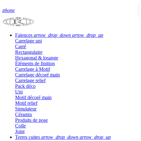
phone
Faïences
arrow_drop_down
arrow_drop_up
Carrelage uni
Carré
Rectangulaire
Hexagonal & losange
Éléments de finition
Carrelage à Motif
Carrelage décoré main
Carrelage relief
Pack déco
Uni
Motif décoré main
Motif relief
Simulateur
Céramix
Produits de pose
Colle
Joint
Terres cuites
arrow_drop_down
arrow_drop_up