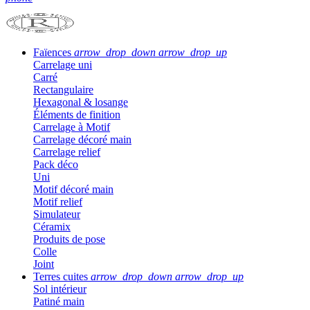
Faïences
arrow_drop_down
arrow_drop_up
Carrelage uni
Carré
Rectangulaire
Hexagonal & losange
Éléments de finition
Carrelage à Motif
Carrelage décoré main
Carrelage relief
Pack déco
Uni
Motif décoré main
Motif relief
Simulateur
Céramix
Produits de pose
Colle
Joint
Terres cuites
arrow_drop_down
arrow_drop_up
Sol intérieur
Patiné main