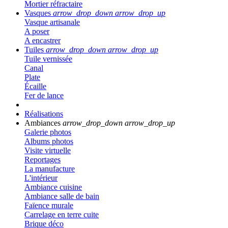
Mortier réfractaire
Vasques
arrow_drop_down
arrow_drop_up
Vasque artisanale
A poser
A encastrer
Tuiles
arrow_drop_down
arrow_drop_up
Tuile vernissée
Canal
Plate
Écaille
Fer de lance
Réalisations
Ambiances
arrow_drop_down
arrow_drop_up
Galerie photos
Albums photos
Visite virtuelle
Reportages
La manufacture
L'intérieur
Ambiance cuisine
Ambiance salle de bain
Faïence murale
Carrelage en terre cuite
Brique déco