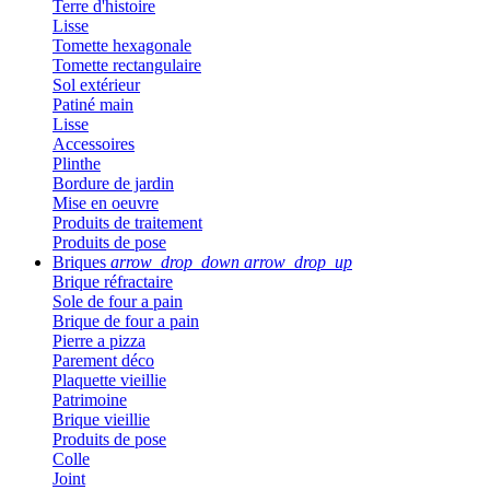
Terre d'histoire
Lisse
Tomette hexagonale
Tomette rectangulaire
Sol extérieur
Patiné main
Lisse
Accessoires
Plinthe
Bordure de jardin
Mise en oeuvre
Produits de traitement
Produits de pose
Briques
arrow_drop_down
arrow_drop_up
Brique réfractaire
Sole de four a pain
Brique de four a pain
Pierre a pizza
Parement déco
Plaquette vieillie
Patrimoine
Brique vieillie
Produits de pose
Colle
Joint