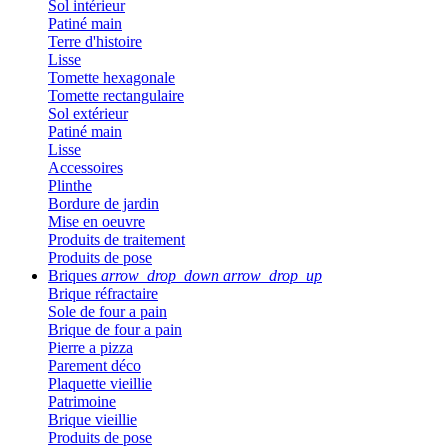
Sol intérieur
Patiné main
Terre d'histoire
Lisse
Tomette hexagonale
Tomette rectangulaire
Sol extérieur
Patiné main
Lisse
Accessoires
Plinthe
Bordure de jardin
Mise en oeuvre
Produits de traitement
Produits de pose
Briques
arrow_drop_down
arrow_drop_up
Brique réfractaire
Sole de four a pain
Brique de four a pain
Pierre a pizza
Parement déco
Plaquette vieillie
Patrimoine
Brique vieillie
Produits de pose