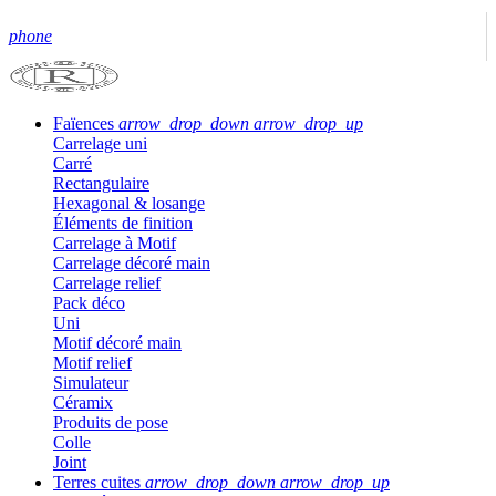
phone
Faïences
arrow_drop_down
arrow_drop_up
Carrelage uni
Carré
Rectangulaire
Hexagonal & losange
Éléments de finition
Carrelage à Motif
Carrelage décoré main
Carrelage relief
Pack déco
Uni
Motif décoré main
Motif relief
Simulateur
Céramix
Produits de pose
Colle
Joint
Terres cuites
arrow_drop_down
arrow_drop_up