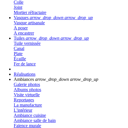
Colle
Joint
Mortier réfractaire
Vasques
arrow_drop_down
arrow_drop_up
Vasque artisanale
A poser
A encastrer
Tuiles
arrow_drop_down
arrow_drop_up
Tuile vernissée
Canal
Plate
Écaille
Fer de lance
Réalisations
Ambiances
arrow_drop_down
arrow_drop_up
Galerie photos
Albums photos
Visite virtuelle
Reportages
La manufacture
L'intérieur
Ambiance cuisine
Ambiance salle de bain
Faïence murale