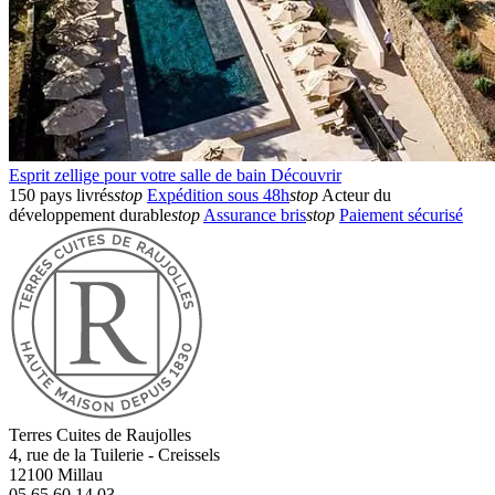
Esprit zellige pour votre salle de bain
Découvrir
150 pays livrés
stop
Expédition sous 48h
stop
Acteur du
développement durable
stop
Assurance bris
stop
Paiement sécurisé
Terres Cuites de Raujolles
4, rue de la Tuilerie - Creissels
12100
Millau
05 65 60 14 03