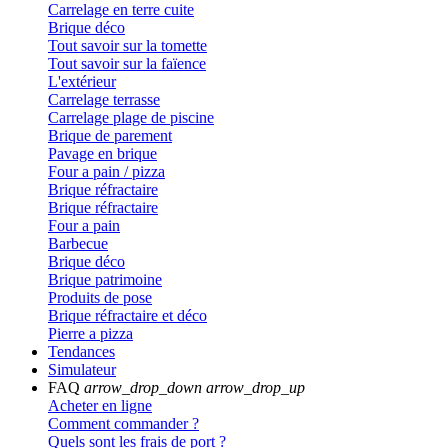
Carrelage en terre cuite
Brique déco
Tout savoir sur la tomette
Tout savoir sur la faïence
L'extérieur
Carrelage terrasse
Carrelage plage de piscine
Brique de parement
Pavage en brique
Four a pain / pizza
Brique réfractaire
Brique réfractaire
Four a pain
Barbecue
Brique déco
Brique patrimoine
Produits de pose
Brique réfractaire et déco
Pierre a pizza
Tendances
Simulateur
FAQ
arrow_drop_down
arrow_drop_up
Acheter en ligne
Comment commander ?
Quels sont les frais de port ?