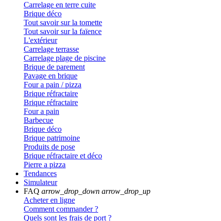
Carrelage en terre cuite
Brique déco
Tout savoir sur la tomette
Tout savoir sur la faïence
L'extérieur
Carrelage terrasse
Carrelage plage de piscine
Brique de parement
Pavage en brique
Four a pain / pizza
Brique réfractaire
Brique réfractaire
Four a pain
Barbecue
Brique déco
Brique patrimoine
Produits de pose
Brique réfractaire et déco
Pierre a pizza
Tendances
Simulateur
FAQ
arrow_drop_down
arrow_drop_up
Acheter en ligne
Comment commander ?
Quels sont les frais de port ?