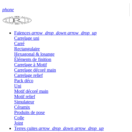
phone
Faïences
arrow_drop_down
arrow_drop_up
Carrelage uni
Carré
Rectangulaire
Hexagonal & losange
Éléments de finition
Carrelage à Motif
Carrelage décoré main
Carrelage relief
Pack déco
Uni
Motif décoré main
Motif relief
Simulateur
Céramix
Produits de pose
Colle
Joint
Terres cuites
arrow_drop_down
arrow_drop_up