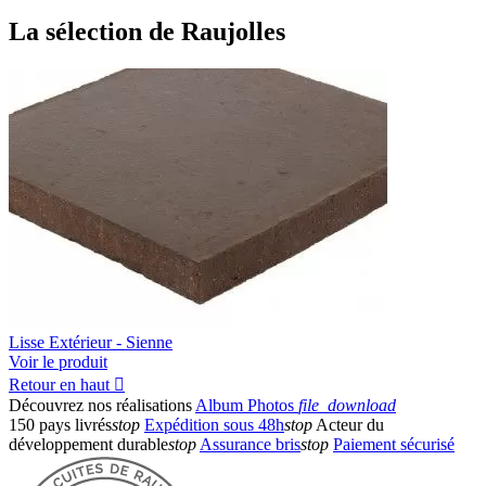
La sélection de Raujolles
Lisse Extérieur - Sienne
Voir le produit
Retour en haut

Découvrez nos réalisations
Album Photos
file_download
150 pays livrés
stop
Expédition sous 48h
stop
Acteur du
développement durable
stop
Assurance bris
stop
Paiement sécurisé