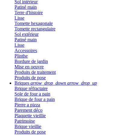
Sol intérieur
Patiné main
Terre d'histoire
Lisse
Tomette hexagonale
Tomette rectangulaire
Sol extérieur
Patiné main
Lisse
Accessoires
Plinthe
Bordure de jardin
Mise en oeuvre
Produits de traitement
Produits de pose
Briques
arrow_drop_down
arrow_drop_up
Brique réfractaire
Sole de four a pain
Brique de four a pain
Pierre a pizza
Parement déco
Plaquette vieillie
Patrimoine
Brique vieillie
Produits de pose