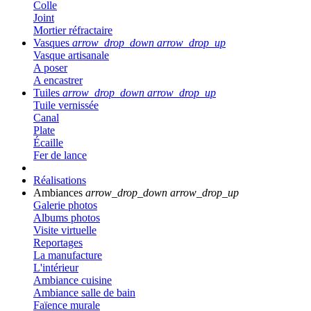
Colle
Joint
Mortier réfractaire
Vasques
arrow_drop_down
arrow_drop_up
Vasque artisanale
A poser
A encastrer
Tuiles
arrow_drop_down
arrow_drop_up
Tuile vernissée
Canal
Plate
Écaille
Fer de lance
Réalisations
Ambiances
arrow_drop_down
arrow_drop_up
Galerie photos
Albums photos
Visite virtuelle
Reportages
La manufacture
L'intérieur
Ambiance cuisine
Ambiance salle de bain
Faïence murale