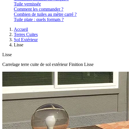
Tuile vernissée
Comment les commander ?
Combien de tuiles au mètre carré ?
Tuile plate : quels formats ?
Accueil
Terres Cuites
Sol Extérieur
Lisse
Lisse
Carrelage terre cuite de sol extérieur Finition Lisse