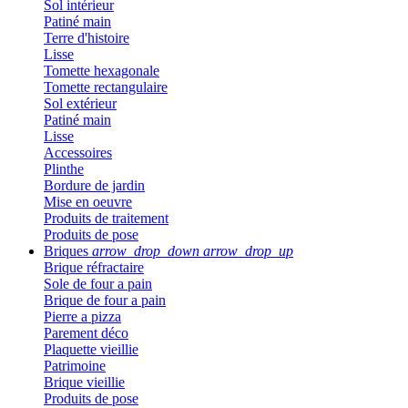
Sol intérieur
Patiné main
Terre d'histoire
Lisse
Tomette hexagonale
Tomette rectangulaire
Sol extérieur
Patiné main
Lisse
Accessoires
Plinthe
Bordure de jardin
Mise en oeuvre
Produits de traitement
Produits de pose
Briques
arrow_drop_down
arrow_drop_up
Brique réfractaire
Sole de four a pain
Brique de four a pain
Pierre a pizza
Parement déco
Plaquette vieillie
Patrimoine
Brique vieillie
Produits de pose