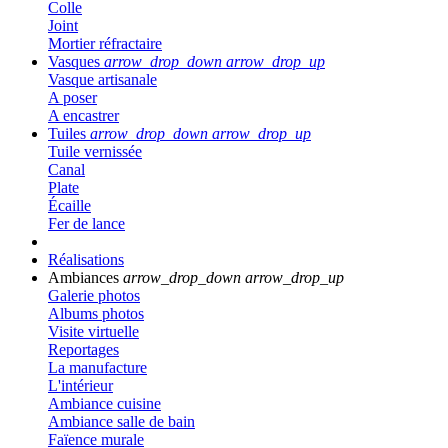
Colle
Joint
Mortier réfractaire
Vasques
arrow_drop_down
arrow_drop_up
Vasque artisanale
A poser
A encastrer
Tuiles
arrow_drop_down
arrow_drop_up
Tuile vernissée
Canal
Plate
Écaille
Fer de lance
Réalisations
Ambiances
arrow_drop_down
arrow_drop_up
Galerie photos
Albums photos
Visite virtuelle
Reportages
La manufacture
L'intérieur
Ambiance cuisine
Ambiance salle de bain
Faïence murale