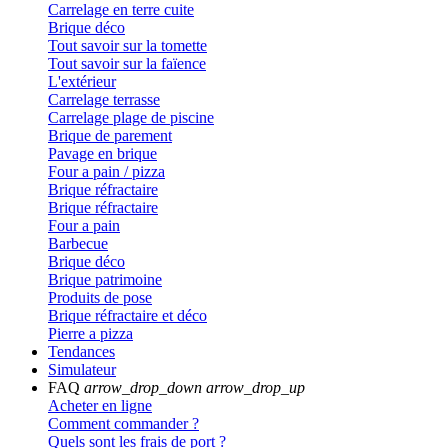
Carrelage en terre cuite
Brique déco
Tout savoir sur la tomette
Tout savoir sur la faïence
L'extérieur
Carrelage terrasse
Carrelage plage de piscine
Brique de parement
Pavage en brique
Four a pain / pizza
Brique réfractaire
Brique réfractaire
Four a pain
Barbecue
Brique déco
Brique patrimoine
Produits de pose
Brique réfractaire et déco
Pierre a pizza
Tendances
Simulateur
FAQ
arrow_drop_down
arrow_drop_up
Acheter en ligne
Comment commander ?
Quels sont les frais de port ?