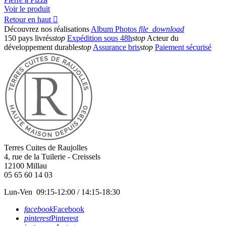
Voir le produit
Retour en haut

Découvrez nos réalisations
Album Photos
file_download
150 pays livrés
stop
Expédition sous 48h
stop
Acteur du
développement durable
stop
Assurance bris
stop
Paiement sécurisé
Terres Cuites de Raujolles
4, rue de la Tuilerie - Creissels
12100
Millau
05 65 60 14 03
Lun-Ven 09:15-12:00 / 14:15-18:30
facebook
Facebook
pinterest
Pinterest