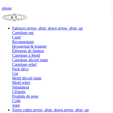
phone
Faïences
arrow_drop_down
arrow_drop_up
Carrelage uni
Carré
Rectangulaire
Hexagonal & losange
Éléments de finition
Carrelage à Motif
Carrelage décoré main
Carrelage relief
Pack déco
Uni
Motif décoré main
Motif relief
Simulateur
Céramix
Produits de pose
Colle
Joint
Terres cuites
arrow_drop_down
arrow_drop_up