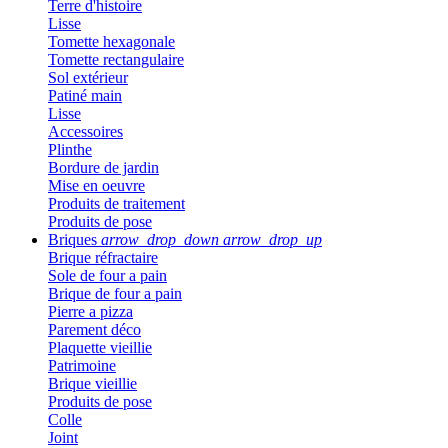
Terre d'histoire
Lisse
Tomette hexagonale
Tomette rectangulaire
Sol extérieur
Patiné main
Lisse
Accessoires
Plinthe
Bordure de jardin
Mise en oeuvre
Produits de traitement
Produits de pose
Briques
arrow_drop_down
arrow_drop_up
Brique réfractaire
Sole de four a pain
Brique de four a pain
Pierre a pizza
Parement déco
Plaquette vieillie
Patrimoine
Brique vieillie
Produits de pose
Colle
Joint