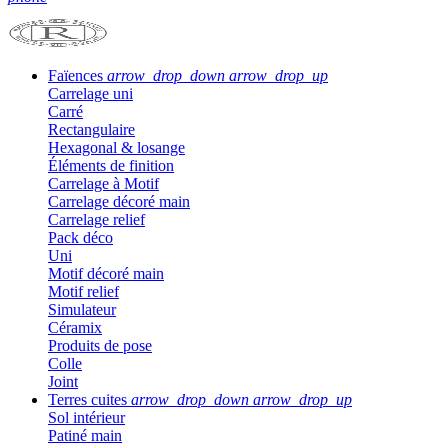
Faïences
arrow_drop_down
arrow_drop_up
Carrelage uni
Carré
Rectangulaire
Hexagonal & losange
Éléments de finition
Carrelage à Motif
Carrelage décoré main
Carrelage relief
Pack déco
Uni
Motif décoré main
Motif relief
Simulateur
Céramix
Produits de pose
Colle
Joint
Terres cuites
arrow_drop_down
arrow_drop_up
Sol intérieur
Patiné main