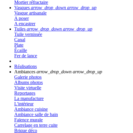
Mortier réfractaire
Vasques
arrow_drop_down
arrow_drop_up
Vasque artisanale
A poser
A encastrer
Tuiles
arrow_drop_down
arrow_drop_up
Tuile vernissée
Canal
Plate
Écaille
Fer de lance
Réalisations
Ambiances
arrow_drop_down
arrow_drop_up
Galerie photos
Albums photos
Visite virtuelle
Reportages
La manufacture
L'intérieur
Ambiance cuisine
Ambiance salle de bain
Faïence murale
Carrelage en terre cuite
Brique déco