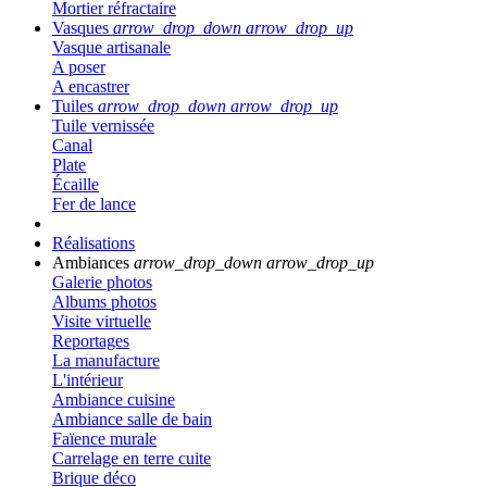
Mortier réfractaire
Vasques
arrow_drop_down
arrow_drop_up
Vasque artisanale
A poser
A encastrer
Tuiles
arrow_drop_down
arrow_drop_up
Tuile vernissée
Canal
Plate
Écaille
Fer de lance
Réalisations
Ambiances
arrow_drop_down
arrow_drop_up
Galerie photos
Albums photos
Visite virtuelle
Reportages
La manufacture
L'intérieur
Ambiance cuisine
Ambiance salle de bain
Faïence murale
Carrelage en terre cuite
Brique déco