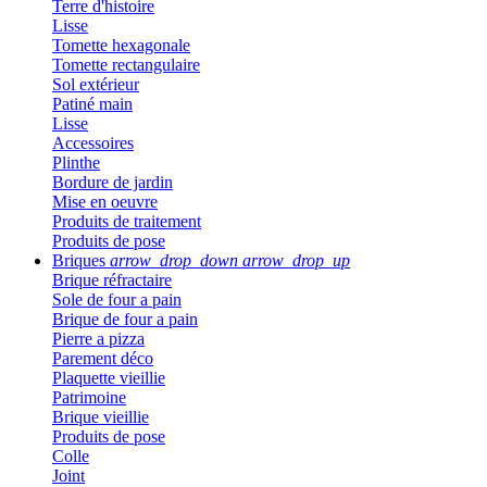
Terre d'histoire
Lisse
Tomette hexagonale
Tomette rectangulaire
Sol extérieur
Patiné main
Lisse
Accessoires
Plinthe
Bordure de jardin
Mise en oeuvre
Produits de traitement
Produits de pose
Briques
arrow_drop_down
arrow_drop_up
Brique réfractaire
Sole de four a pain
Brique de four a pain
Pierre a pizza
Parement déco
Plaquette vieillie
Patrimoine
Brique vieillie
Produits de pose
Colle
Joint