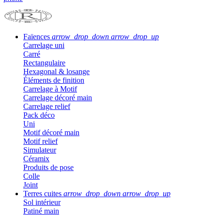
Faïences
arrow_drop_down
arrow_drop_up
Carrelage uni
Carré
Rectangulaire
Hexagonal & losange
Éléments de finition
Carrelage à Motif
Carrelage décoré main
Carrelage relief
Pack déco
Uni
Motif décoré main
Motif relief
Simulateur
Céramix
Produits de pose
Colle
Joint
Terres cuites
arrow_drop_down
arrow_drop_up
Sol intérieur
Patiné main