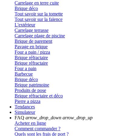
Carrelage en terre cuite
Brique déco
Tout savoir sur la tomette
Tout savoir sur la faïence
L'extérieur
Carrelage terrasse
Carrelage plage de piscine
Brique de parement
Pavage en brique
Four a pain / pizza
Brique réfractaire
Brique réfractaire
Four a pain
Barbecue
Brique déco
Brique patrimoine
Produits de pose
Brique réfractaire et déco
Pierre a pizza
Tendances
Simulateur
FAQ
arrow_drop_down
arrow_drop_up
Acheter en ligne
Comment commander ?
Quels sont les frais de port ?