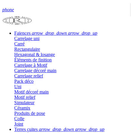
phone
Faïences
arrow_drop_down
arrow_drop_up
Carrelage uni
Carré
Rectangulaire
Hexagonal & losange
Éléments de finition
Carrelage à Motif
Carrelage décoré main
Carrelage relief
Pack déco
Uni
Motif décoré main
Motif relief
Simulateur
Céramix
Produits de pose
Colle
Joint
Terres cuites
arrow_drop_down
arrow_drop_up