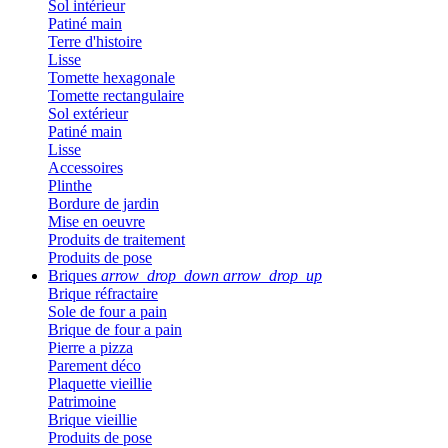
Sol intérieur
Patiné main
Terre d'histoire
Lisse
Tomette hexagonale
Tomette rectangulaire
Sol extérieur
Patiné main
Lisse
Accessoires
Plinthe
Bordure de jardin
Mise en oeuvre
Produits de traitement
Produits de pose
Briques
arrow_drop_down
arrow_drop_up
Brique réfractaire
Sole de four a pain
Brique de four a pain
Pierre a pizza
Parement déco
Plaquette vieillie
Patrimoine
Brique vieillie
Produits de pose