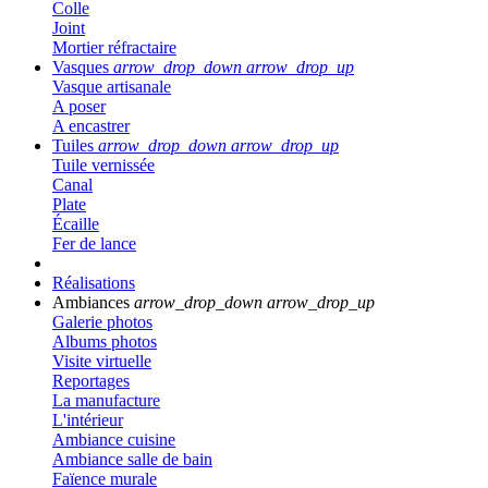
Colle
Joint
Mortier réfractaire
Vasques
arrow_drop_down
arrow_drop_up
Vasque artisanale
A poser
A encastrer
Tuiles
arrow_drop_down
arrow_drop_up
Tuile vernissée
Canal
Plate
Écaille
Fer de lance
Réalisations
Ambiances
arrow_drop_down
arrow_drop_up
Galerie photos
Albums photos
Visite virtuelle
Reportages
La manufacture
L'intérieur
Ambiance cuisine
Ambiance salle de bain
Faïence murale