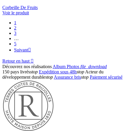
Corbeille De Fruits
Voir le produit
1
2
3
…
5
Suivant

Retour en haut

Découvrez nos réalisations
Album Photos
file_download
150 pays livrés
stop
Expédition sous 48h
stop
Acteur du
développement durable
stop
Assurance bris
stop
Paiement sécurisé