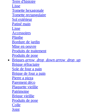
Terre d'histoire
Lisse
Tomette hexagonale
Tomette rectangulaire
Sol extérieur
Patiné main
Lisse
Accessoires
Plinthe
Bordure de jardin
Mise en oeuvre
Produits de traitement
Produits de pose
Briques
arrow_drop_down
arrow_drop_up
Brique réfractaire
Sole de four a pain
Brique de four a pain
Pierre a pizza
Parement déco
Plaquette vieillie
Patrimoine
Brique vieillie
Produits de pose
Colle
Joint