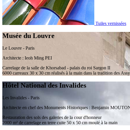
Tuiles vernissées
Musée du Louvre
Le Louvre - Paris
Architecte : Ieoh Ming PEI
Carrelage de la salle de Khorsabad - palais du roi Sargon II
6000 carreaux 30 x 30 cm réalisés à la main dans la tradition des Assy
Hôtel National des Invalides
Les Invalides - Paris
Architecte en chef des Monuments Historiques : Benjamin MOUTO
Restauration des sols des galeries de la cour d'honneur
2000 m² de carrelage en terre cuite 50 x 50 cm moulé à la main