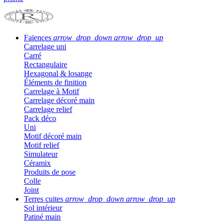
Faïences
arrow_drop_down
arrow_drop_up
Carrelage uni
Carré
Rectangulaire
Hexagonal & losange
Éléments de finition
Carrelage à Motif
Carrelage décoré main
Carrelage relief
Pack déco
Uni
Motif décoré main
Motif relief
Simulateur
Céramix
Produits de pose
Colle
Joint
Terres cuites
arrow_drop_down
arrow_drop_up
Sol intérieur
Patiné main