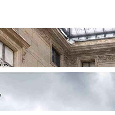
riens
N