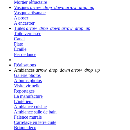
Mortier réfractaire
Vasques
arrow_drop_down
arrow_drop_up
Vasque artisanale
A poser
A encastrer
Tuiles
arrow_drop_down
arrow_drop_up
Tuile vernissée
Canal
Plate
Écaille
Fer de lance
Réalisations
Ambiances
arrow_drop_down
arrow_drop_up
Galerie photos
Albums photos
Visite virtuelle
Reportages
La manufacture
L'intérieur
Ambiance cuisine
Ambiance salle de bain
Faïence murale
Carrelage en terre cuite
Brique déco