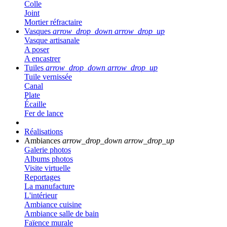
Colle
Joint
Mortier réfractaire
Vasques
arrow_drop_down
arrow_drop_up
Vasque artisanale
A poser
A encastrer
Tuiles
arrow_drop_down
arrow_drop_up
Tuile vernissée
Canal
Plate
Écaille
Fer de lance
Réalisations
Ambiances
arrow_drop_down
arrow_drop_up
Galerie photos
Albums photos
Visite virtuelle
Reportages
La manufacture
L'intérieur
Ambiance cuisine
Ambiance salle de bain
Faïence murale