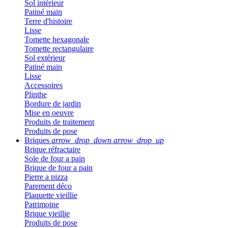
Sol intérieur
Patiné main
Terre d'histoire
Lisse
Tomette hexagonale
Tomette rectangulaire
Sol extérieur
Patiné main
Lisse
Accessoires
Plinthe
Bordure de jardin
Mise en oeuvre
Produits de traitement
Produits de pose
Briques
arrow_drop_down
arrow_drop_up
Brique réfractaire
Sole de four a pain
Brique de four a pain
Pierre a pizza
Parement déco
Plaquette vieillie
Patrimoine
Brique vieillie
Produits de pose