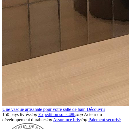
Une vasque artisanale pour votre salle de bain
Découvrir
150 pays livrés
stop
Expédition sous 48h
stop
Acteur du
développement durable
stop
Assurance bris
stop
Paiement sécurisé