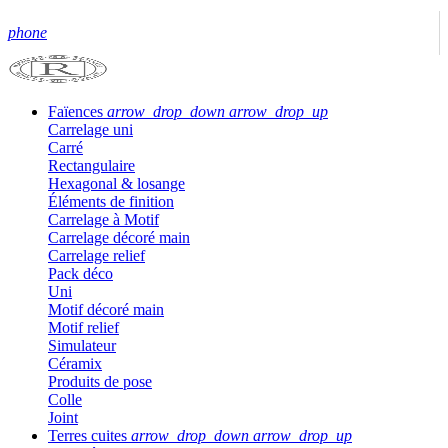
phone
Faïences
arrow_drop_down
arrow_drop_up
Carrelage uni
Carré
Rectangulaire
Hexagonal & losange
Éléments de finition
Carrelage à Motif
Carrelage décoré main
Carrelage relief
Pack déco
Uni
Motif décoré main
Motif relief
Simulateur
Céramix
Produits de pose
Colle
Joint
Terres cuites
arrow_drop_down
arrow_drop_up