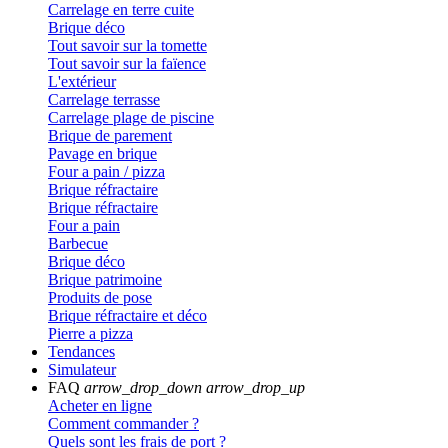
Carrelage en terre cuite
Brique déco
Tout savoir sur la tomette
Tout savoir sur la faïence
L'extérieur
Carrelage terrasse
Carrelage plage de piscine
Brique de parement
Pavage en brique
Four a pain / pizza
Brique réfractaire
Brique réfractaire
Four a pain
Barbecue
Brique déco
Brique patrimoine
Produits de pose
Brique réfractaire et déco
Pierre a pizza
Tendances
Simulateur
FAQ
arrow_drop_down
arrow_drop_up
Acheter en ligne
Comment commander ?
Quels sont les frais de port ?