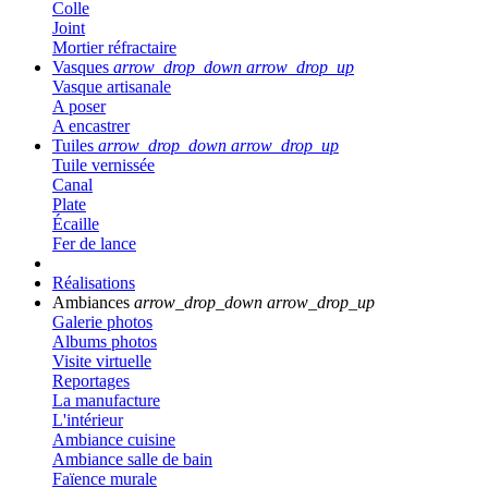
Colle
Joint
Mortier réfractaire
Vasques
arrow_drop_down
arrow_drop_up
Vasque artisanale
A poser
A encastrer
Tuiles
arrow_drop_down
arrow_drop_up
Tuile vernissée
Canal
Plate
Écaille
Fer de lance
Réalisations
Ambiances
arrow_drop_down
arrow_drop_up
Galerie photos
Albums photos
Visite virtuelle
Reportages
La manufacture
L'intérieur
Ambiance cuisine
Ambiance salle de bain
Faïence murale