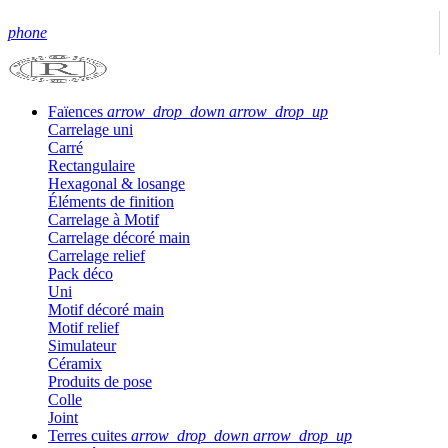
phone
Faïences
arrow_drop_down
arrow_drop_up
Carrelage uni
Carré
Rectangulaire
Hexagonal & losange
Éléments de finition
Carrelage à Motif
Carrelage décoré main
Carrelage relief
Pack déco
Uni
Motif décoré main
Motif relief
Simulateur
Céramix
Produits de pose
Colle
Joint
Terres cuites
arrow_drop_down
arrow_drop_up