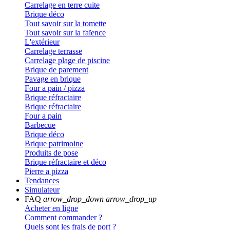
Carrelage en terre cuite
Brique déco
Tout savoir sur la tomette
Tout savoir sur la faïence
L'extérieur
Carrelage terrasse
Carrelage plage de piscine
Brique de parement
Pavage en brique
Four a pain / pizza
Brique réfractaire
Brique réfractaire
Four a pain
Barbecue
Brique déco
Brique patrimoine
Produits de pose
Brique réfractaire et déco
Pierre a pizza
Tendances
Simulateur
FAQ
arrow_drop_down
arrow_drop_up
Acheter en ligne
Comment commander ?
Quels sont les frais de port ?