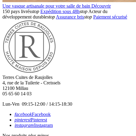
Une vasque artisanale pour votre salle de bain
Découvrir
150 pays livrés
stop
Expédition sous 48h
stop
Acteur du
développement durable
stop
Assurance bris
stop
Paiement sécurisé
Terres Cuites de Raujolles
4, rue de la Tuilerie - Creissels
12100
Millau
05 65 60 14 03
Lun-Ven 09:15-12:00 / 14:15-18:30
facebook
Facebook
pinterest
Pinterest
instagram
Instagram
Nos produits
plus
minus