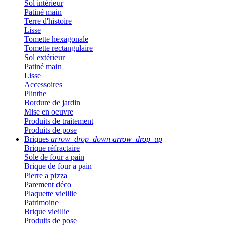
Sol intérieur
Patiné main
Terre d'histoire
Lisse
Tomette hexagonale
Tomette rectangulaire
Sol extérieur
Patiné main
Lisse
Accessoires
Plinthe
Bordure de jardin
Mise en oeuvre
Produits de traitement
Produits de pose
Briques
arrow_drop_down
arrow_drop_up
Brique réfractaire
Sole de four a pain
Brique de four a pain
Pierre a pizza
Parement déco
Plaquette vieillie
Patrimoine
Brique vieillie
Produits de pose