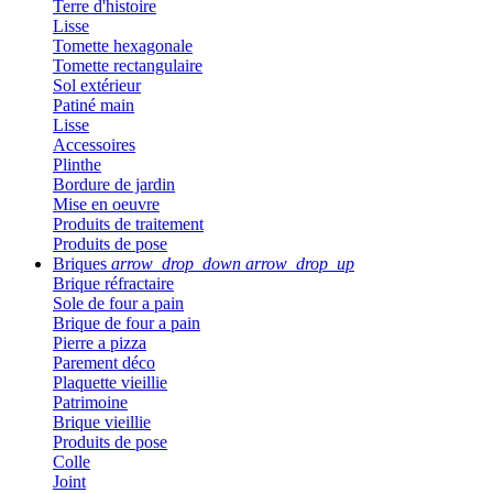
Terre d'histoire
Lisse
Tomette hexagonale
Tomette rectangulaire
Sol extérieur
Patiné main
Lisse
Accessoires
Plinthe
Bordure de jardin
Mise en oeuvre
Produits de traitement
Produits de pose
Briques
arrow_drop_down
arrow_drop_up
Brique réfractaire
Sole de four a pain
Brique de four a pain
Pierre a pizza
Parement déco
Plaquette vieillie
Patrimoine
Brique vieillie
Produits de pose
Colle
Joint