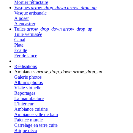
Mortier réfractaire
Vasques
arrow_drop_down
arrow_drop_up
Vasque artisanale
A poser
A encastrer
Tuiles
arrow_drop_down
arrow_drop_up
Tuile vernissée
Canal
Plate
Écaille
Fer de lance
Réalisations
Ambiances
arrow_drop_down
arrow_drop_up
Galerie photos
Albums photos
Visite virtuelle
Reportages
La manufacture
L'intérieur
Ambiance cuisine
Ambiance salle de bain
Faïence murale
Carrelage en terre cuite
Brique déco