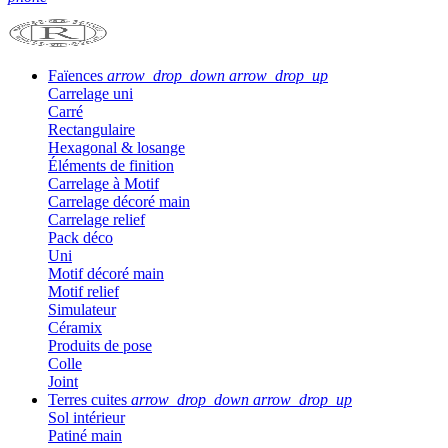
Faïences
arrow_drop_down
arrow_drop_up
Carrelage uni
Carré
Rectangulaire
Hexagonal & losange
Éléments de finition
Carrelage à Motif
Carrelage décoré main
Carrelage relief
Pack déco
Uni
Motif décoré main
Motif relief
Simulateur
Céramix
Produits de pose
Colle
Joint
Terres cuites
arrow_drop_down
arrow_drop_up
Sol intérieur
Patiné main