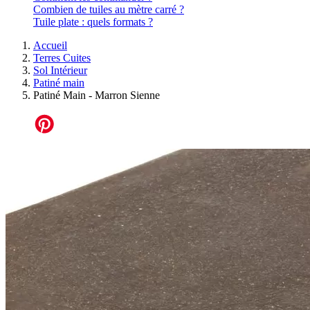
Combien de tuiles au mètre carré ?
Tuile plate : quels formats ?
Accueil
Terres Cuites
Sol Intérieur
Patiné main
Patiné Main - Marron Sienne