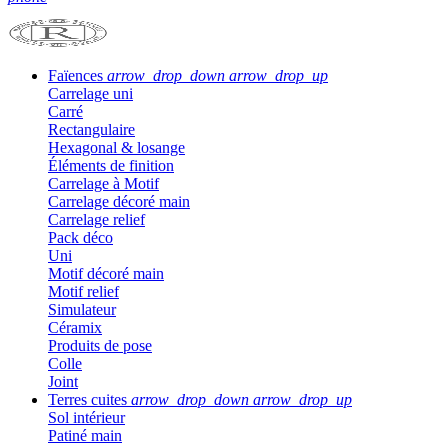
Faïences
arrow_drop_down
arrow_drop_up
Carrelage uni
Carré
Rectangulaire
Hexagonal & losange
Éléments de finition
Carrelage à Motif
Carrelage décoré main
Carrelage relief
Pack déco
Uni
Motif décoré main
Motif relief
Simulateur
Céramix
Produits de pose
Colle
Joint
Terres cuites
arrow_drop_down
arrow_drop_up
Sol intérieur
Patiné main