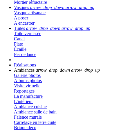
Mortier réfractaire
Vasques
arrow_drop_down
arrow_drop_up
Vasque artisanale
A poser
A encastrer
Tuiles
arrow_drop_down
arrow_drop_up
Tuile vernissée
Canal
Plate
Écaille
Fer de lance
Réalisations
Ambiances
arrow_drop_down
arrow_drop_up
Galerie photos
Albums photos
Visite virtuelle
Reportages
La manufacture
L'intérieur
Ambiance cuisine
Ambiance salle de bain
Faïence murale
Carrelage en terre cuite
Brique déco