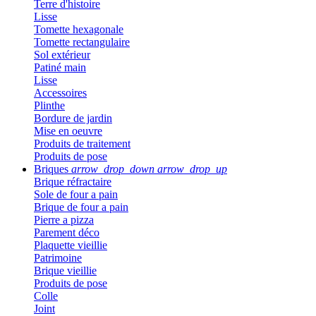
Terre d'histoire
Lisse
Tomette hexagonale
Tomette rectangulaire
Sol extérieur
Patiné main
Lisse
Accessoires
Plinthe
Bordure de jardin
Mise en oeuvre
Produits de traitement
Produits de pose
Briques
arrow_drop_down
arrow_drop_up
Brique réfractaire
Sole de four a pain
Brique de four a pain
Pierre a pizza
Parement déco
Plaquette vieillie
Patrimoine
Brique vieillie
Produits de pose
Colle
Joint