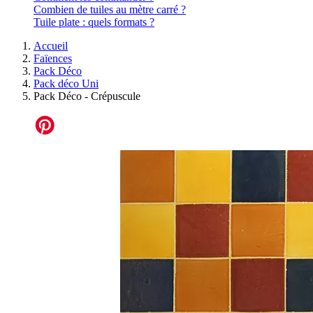
Combien de tuiles au mètre carré ?
Tuile plate : quels formats ?
Accueil
Faïences
Pack Déco
Pack déco Uni
Pack Déco - Crépuscule