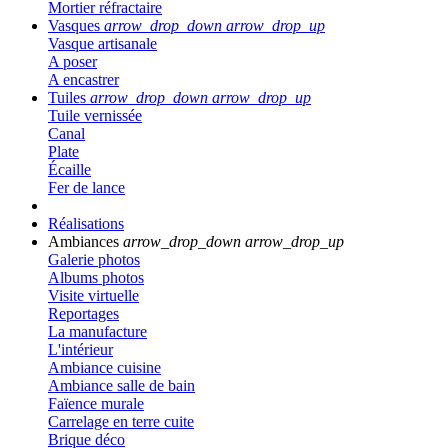
Mortier réfractaire
Vasques
arrow_drop_down
arrow_drop_up
Vasque artisanale
A poser
A encastrer
Tuiles
arrow_drop_down
arrow_drop_up
Tuile vernissée
Canal
Plate
Écaille
Fer de lance
Réalisations
Ambiances
arrow_drop_down
arrow_drop_up
Galerie photos
Albums photos
Visite virtuelle
Reportages
La manufacture
L'intérieur
Ambiance cuisine
Ambiance salle de bain
Faïence murale
Carrelage en terre cuite
Brique déco