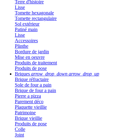
Terre d'histoire
Lisse
Tomette hexagonale
Tomette rectangulaire
Sol extérieur
Patiné main
Lisse
Accessoires
Plinthe
Bordure de jardin
Mise en oeuvre
Produits de traitement
Produits de pose
Briques
arrow_drop_down
arrow_drop_up
Brique réfractaire
Sole de four a pain
Brique de four a pain
Pierre a pizza
Parement déco
Plaquette vieillie
Patrimoine
Brique vieillie
Produits de pose
Colle
Joint