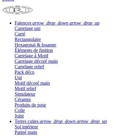
Faïences
arrow_drop_down
arrow_drop_up
Carrelage uni
Carré
Rectangulaire
Hexagonal & losange
Éléments de finition
Carrelage à Motif
Carrelage décoré main
Carrelage relief
Pack déco
Uni
Motif décoré main
Motif relief
Simulateur
Céramix
Produits de pose
Colle
Joint
Terres cuites
arrow_drop_down
arrow_drop_up
Sol intérieur
Patiné main