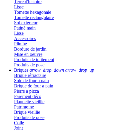
Terre d'histoire
Lisse
Tomette hexagonale
Tomette rectangulaire
Sol extérieur
Patiné main
Lisse
Accessoires
Plinthe
Bordure de jardin
Mise en oeuvre
Produits de traitement
Produits de pose
Briques
arrow_drop_down
arrow_drop_up
Brique réfractaire
Sole de four a pain
Brique de four a pain
Pierre a pizza
Parement déco
Plaquette vieillie
Patrimoine
Brique vieillie
Produits de pose
Colle
Joint