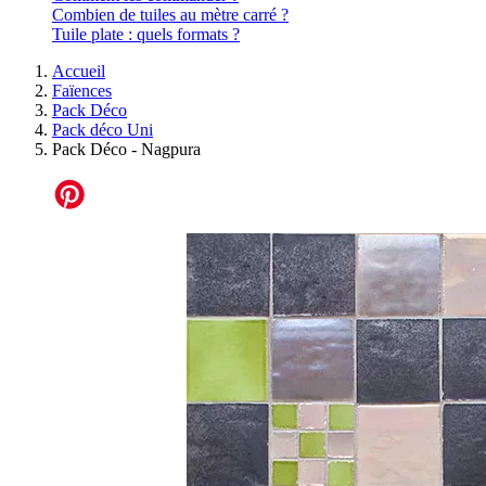
Combien de tuiles au mètre carré ?
Tuile plate : quels formats ?
Accueil
Faïences
Pack Déco
Pack déco Uni
Pack Déco - Nagpura