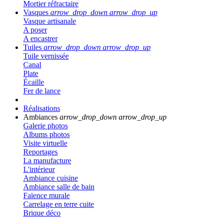
Mortier réfractaire
Vasques
arrow_drop_down
arrow_drop_up
Vasque artisanale
A poser
A encastrer
Tuiles
arrow_drop_down
arrow_drop_up
Tuile vernissée
Canal
Plate
Écaille
Fer de lance
Réalisations
Ambiances
arrow_drop_down
arrow_drop_up
Galerie photos
Albums photos
Visite virtuelle
Reportages
La manufacture
L'intérieur
Ambiance cuisine
Ambiance salle de bain
Faïence murale
Carrelage en terre cuite
Brique déco