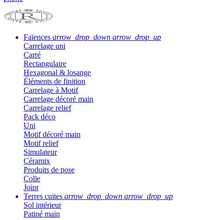
Faïences
arrow_drop_down
arrow_drop_up
Carrelage uni
Carré
Rectangulaire
Hexagonal & losange
Éléments de finition
Carrelage à Motif
Carrelage décoré main
Carrelage relief
Pack déco
Uni
Motif décoré main
Motif relief
Simulateur
Céramix
Produits de pose
Colle
Joint
Terres cuites
arrow_drop_down
arrow_drop_up
Sol intérieur
Patiné main