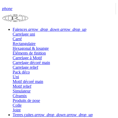
phone
Faïences
arrow_drop_down
arrow_drop_up
Carrelage uni
Carré
Rectangulaire
Hexagonal & losange
Éléments de finition
Carrelage à Motif
Carrelage décoré main
Carrelage relief
Pack déco
Uni
Motif décoré main
Motif relief
Simulateur
Céramix
Produits de pose
Colle
Joint
Terres cuites
arrow_drop_down
arrow_drop_up