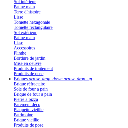
Sol intérieur
Patiné main
Terre d'histoire
Lisse
Tomette hexagonale
Tomette rectangulaire
Sol extérieur
Patiné main
Lisse
Accessoires
Plinthe
Bordure de jardin
Mise en oeuvre
Produits de traitement
Produits de pose
Briques
arrow_drop_down
arrow_drop_up
Brique réfractaire
Sole de four a pain
Brique de four a pain
Pierre a pizza
Parement déco
Plaquette vieillie
Patrimoine
Brique vieillie
Produits de pose