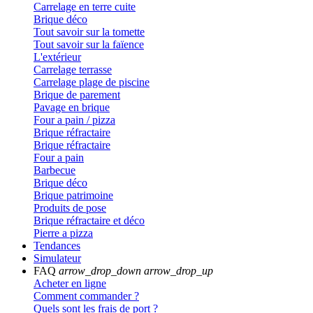
Carrelage en terre cuite
Brique déco
Tout savoir sur la tomette
Tout savoir sur la faïence
L'extérieur
Carrelage terrasse
Carrelage plage de piscine
Brique de parement
Pavage en brique
Four a pain / pizza
Brique réfractaire
Brique réfractaire
Four a pain
Barbecue
Brique déco
Brique patrimoine
Produits de pose
Brique réfractaire et déco
Pierre a pizza
Tendances
Simulateur
FAQ
arrow_drop_down
arrow_drop_up
Acheter en ligne
Comment commander ?
Quels sont les frais de port ?