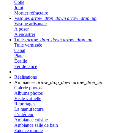
Colle
Joint
Mortier réfractaire
Vasques
arrow_drop_down
arrow_drop_up
Vasque artisanale
A poser
A encastrer
Tuiles
arrow_drop_down
arrow_drop_up
Tuile vernissée
Canal
Plate
Écaille
Fer de lance
Réalisations
Ambiances
arrow_drop_down
arrow_drop_up
Galerie photos
Albums photos
Visite virtuelle
Reportages
La manufacture
L'intérieur
Ambiance cuisine
Ambiance salle de bain
Faïence murale