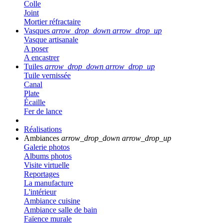
Colle
Joint
Mortier réfractaire
Vasques
arrow_drop_down
arrow_drop_up
Vasque artisanale
A poser
A encastrer
Tuiles
arrow_drop_down
arrow_drop_up
Tuile vernissée
Canal
Plate
Écaille
Fer de lance
Réalisations
Ambiances
arrow_drop_down
arrow_drop_up
Galerie photos
Albums photos
Visite virtuelle
Reportages
La manufacture
L'intérieur
Ambiance cuisine
Ambiance salle de bain
Faïence murale