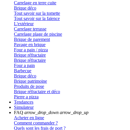
Carrelage en terre cuite
Brique déco
Tout savoir sur la tomette
Tout savoir sur la faïence
L'extérieur
Carrelage terrasse
Carrelage plage de piscine
Brique de parement
Pavage en brique
Four a pain / pizza
Brique réfractaire
Brique réfractaire
Four a pain
Barbecue
Brique déco
Brique patrimoine
Produits de pose
Brique réfractaire et déco
Pierre a pizza
Tendances
Simulateur
FAQ
arrow_drop_down
arrow_drop_up
Acheter en ligne
Comment commander ?
Quels sont les frais de port ?