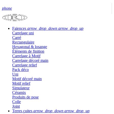
phone
Faïences
arrow_drop_down
arrow_drop_up
Carrelage uni
Carré
Rectangulaire
Hexagonal & losange
Éléments de finition
Carrelage à Motif
Carrelage décoré main
Carrelage relief
Pack déco
Uni
Motif décoré main
Motif relief
Simulateur
Céramix
Produits de pose
Colle
Joint
Terres cuites
arrow_drop_down
arrow_drop_up