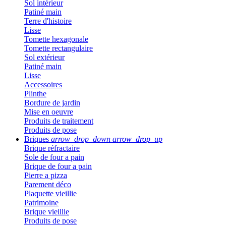
Sol intérieur
Patiné main
Terre d'histoire
Lisse
Tomette hexagonale
Tomette rectangulaire
Sol extérieur
Patiné main
Lisse
Accessoires
Plinthe
Bordure de jardin
Mise en oeuvre
Produits de traitement
Produits de pose
Briques
arrow_drop_down
arrow_drop_up
Brique réfractaire
Sole de four a pain
Brique de four a pain
Pierre a pizza
Parement déco
Plaquette vieillie
Patrimoine
Brique vieillie
Produits de pose