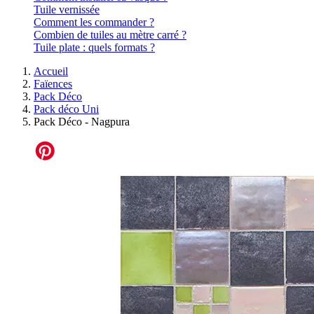
Tuile vernissée
Comment les commander ?
Combien de tuiles au mètre carré ?
Tuile plate : quels formats ?
Accueil
Faïences
Pack Déco
Pack déco Uni
Pack Déco - Nagpura