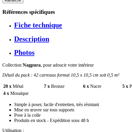
Références spécifiques
Fiche technique
Description
Photos
Collection
Nagpura
, pour adoucir votre intérieur
Détail du pack : 42 carreaux format 10,5 x 10,5 cm soit 0,5 m²
20 x
Métal
7 x
Bronze
6 x
Nacre
5 x
Pr
4 x
Mosaïque
Simple à poser, facile d'entretien, très résistant
Mise en œuvre sur tous supports
Pose à la colle
Produits en stock - Expédition sous 48 h
Utilisation :