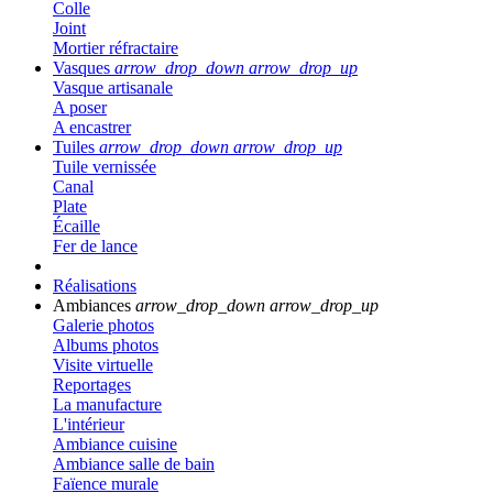
Colle
Joint
Mortier réfractaire
Vasques
arrow_drop_down
arrow_drop_up
Vasque artisanale
A poser
A encastrer
Tuiles
arrow_drop_down
arrow_drop_up
Tuile vernissée
Canal
Plate
Écaille
Fer de lance
Réalisations
Ambiances
arrow_drop_down
arrow_drop_up
Galerie photos
Albums photos
Visite virtuelle
Reportages
La manufacture
L'intérieur
Ambiance cuisine
Ambiance salle de bain
Faïence murale