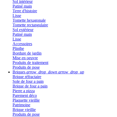
Sol intérieur
Patiné main
Terre d'histoire
Lisse
Tomette hexagonale
Tomette rectangulaire
Sol extérieur
Patiné main
Lisse
Accessoires
Plinthe
Bordure de jardin
Mise en oeuvre
Produits de traitement
Produits de pose
Briques
arrow_drop_down
arrow_drop_up
Brique réfractaire
Sole de four a pain
Brique de four a pain
Pierre a pizza
Parement déco
Plaquette vieillie
Patrimoine
Brique vieillie
Produits de pose