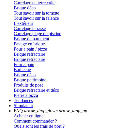
Carrelage en terre cuite
Brique déco
Tout savoir sur la tomette
Tout savoir sur la faïence
L'extérieur
Carrelage terrasse
Carrelage plage de piscine
Brique de parement
Pavage en brique
Four a pain / pizza
Brique réfractaire
Brique réfractaire
Four a pain
Barbecue
Brique déco
Brique patrimoine
Produits de pose
Brique réfractaire et déco
Pierre a pizza
Tendances
Simulateur
FAQ
arrow_drop_down
arrow_drop_up
Acheter en ligne
Comment commander ?
Quels sont les frais de port ?