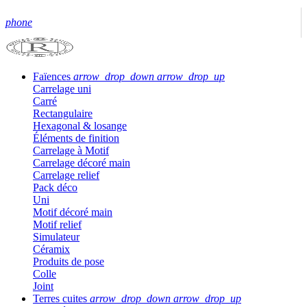
phone
Faïences
arrow_drop_down
arrow_drop_up
Carrelage uni
Carré
Rectangulaire
Hexagonal & losange
Éléments de finition
Carrelage à Motif
Carrelage décoré main
Carrelage relief
Pack déco
Uni
Motif décoré main
Motif relief
Simulateur
Céramix
Produits de pose
Colle
Joint
Terres cuites
arrow_drop_down
arrow_drop_up