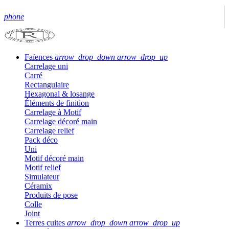
phone
Faïences
arrow_drop_down
arrow_drop_up
Carrelage uni
Carré
Rectangulaire
Hexagonal & losange
Éléments de finition
Carrelage à Motif
Carrelage décoré main
Carrelage relief
Pack déco
Uni
Motif décoré main
Motif relief
Simulateur
Céramix
Produits de pose
Colle
Joint
Terres cuites
arrow_drop_down
arrow_drop_up