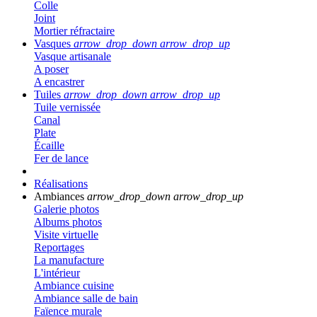
Colle
Joint
Mortier réfractaire
Vasques
arrow_drop_down
arrow_drop_up
Vasque artisanale
A poser
A encastrer
Tuiles
arrow_drop_down
arrow_drop_up
Tuile vernissée
Canal
Plate
Écaille
Fer de lance
Réalisations
Ambiances
arrow_drop_down
arrow_drop_up
Galerie photos
Albums photos
Visite virtuelle
Reportages
La manufacture
L'intérieur
Ambiance cuisine
Ambiance salle de bain
Faïence murale