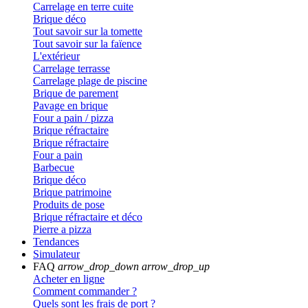
Carrelage en terre cuite
Brique déco
Tout savoir sur la tomette
Tout savoir sur la faïence
L'extérieur
Carrelage terrasse
Carrelage plage de piscine
Brique de parement
Pavage en brique
Four a pain / pizza
Brique réfractaire
Brique réfractaire
Four a pain
Barbecue
Brique déco
Brique patrimoine
Produits de pose
Brique réfractaire et déco
Pierre a pizza
Tendances
Simulateur
FAQ
arrow_drop_down
arrow_drop_up
Acheter en ligne
Comment commander ?
Quels sont les frais de port ?