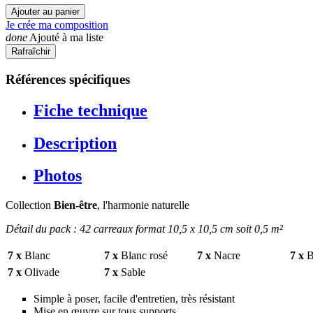
Ajouter au panier
Je crée ma composition
done
Ajouté à ma liste
Références spécifiques
Fiche technique
Description
Photos
Collection
Bien-être
, l'harmonie naturelle
Détail du pack : 42 carreaux format 10,5 x 10,5 cm soit 0,5 m²
7 x
Blanc
7 x
Blanc rosé
7 x
Nacre
7 x
B
7 x
Olivade
7 x
Sable
Simple à poser, facile d'entretien, très résistant
Mise en œuvre sur tous supports