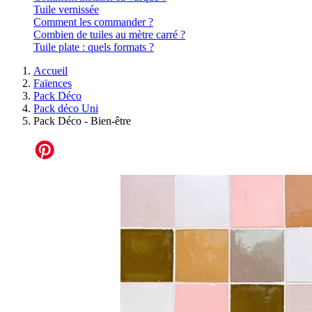
Tuile vernissée
Comment les commander ?
Combien de tuiles au mètre carré ?
Tuile plate : quels formats ?
Accueil
Faïences
Pack Déco
Pack déco Uni
Pack Déco - Bien-être