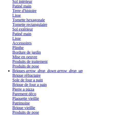
Sol intérieur
Patiné main
Terre d'histoire
Lisse
Tomette hexagonale
Tomette rectangulaire
Sol extérieur
Patiné main
Lisse
Accessoires
Plinthe
Bordure de jardin
Mise en oeuvre
Produits de traitement
Produits de pose
Briques
arrow_drop_down
arrow_drop_up
Brique réfractaire
Sole de four a pain
Brique de four a pain
Pierre a pizza
Parement déco
Plaquette vieillie
Patrimoine
Brique vieillie
Produits de pose