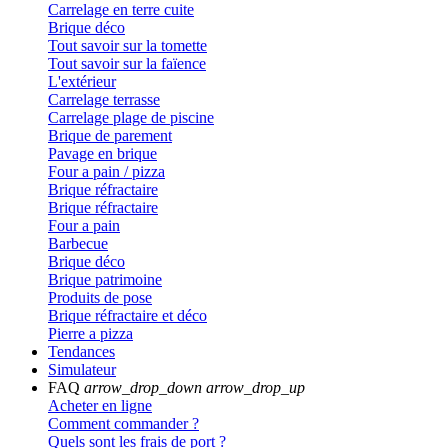
Carrelage en terre cuite
Brique déco
Tout savoir sur la tomette
Tout savoir sur la faïence
L'extérieur
Carrelage terrasse
Carrelage plage de piscine
Brique de parement
Pavage en brique
Four a pain / pizza
Brique réfractaire
Brique réfractaire
Four a pain
Barbecue
Brique déco
Brique patrimoine
Produits de pose
Brique réfractaire et déco
Pierre a pizza
Tendances
Simulateur
FAQ
arrow_drop_down
arrow_drop_up
Acheter en ligne
Comment commander ?
Quels sont les frais de port ?