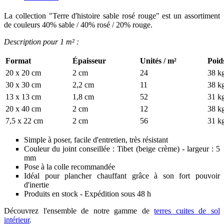
La collection "Terre d'histoire sable rosé rouge" est un assortiment
de couleurs 40% sable / 40% rosé / 20% rouge.
Description pour 1 m² :
Format
Épaisseur
Unités / m²
Poid
20 x 20 cm
2 cm
24
38 k
30 x 30 cm
2,2 cm
11
38 k
13 x 13 cm
1,8 cm
52
31 k
20 x 40 cm
2 cm
12
38 k
7,5 x 22 cm
2 cm
56
31 k
Simple à poser, facile d'entretien, très résistant
Couleur du joint conseillée : Tibet (beige crème) - largeur : 5
mm
Pose à la colle recommandée
Idéal pour plancher chauffant grâce à son fort pouvoir
d'inertie
Produits en stock - Expédition sous 48 h
Découvrez l'ensemble de notre gamme de
terres cuites de sol
intérieur
.