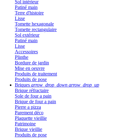
Sol intérieur
Patiné main
Terre d'histoire
Lisse
Tomette hexagonale
Tomette rectangulaire
Sol extérieur
Patiné main
Lisse
Accessoires
Plinthe
Bordure de jardin
Mise en oeuvre
Produits de traitement
Produits de pose
Briques
arrow_drop_down
arrow_drop_up
Brique réfractaire
Sole de four a pain
Brique de four a pain
Pierre a pizza
Parement déco
Plaquette vieillie
Patrimoine
Brique vieillie
Produits de pose