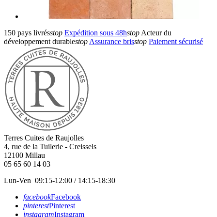
150 pays livrés
stop
Expédition sous 48h
stop
Acteur du
développement durable
stop
Assurance bris
stop
Paiement sécurisé
Terres Cuites de Raujolles
4, rue de la Tuilerie - Creissels
12100
Millau
05 65 60 14 03
Lun-Ven 09:15-12:00 / 14:15-18:30
facebook
Facebook
pinterest
Pinterest
instagram
Instagram