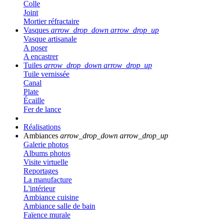
Colle
Joint
Mortier réfractaire
Vasques
arrow_drop_down
arrow_drop_up
Vasque artisanale
A poser
A encastrer
Tuiles
arrow_drop_down
arrow_drop_up
Tuile vernissée
Canal
Plate
Écaille
Fer de lance
Réalisations
Ambiances
arrow_drop_down
arrow_drop_up
Galerie photos
Albums photos
Visite virtuelle
Reportages
La manufacture
L'intérieur
Ambiance cuisine
Ambiance salle de bain
Faïence murale