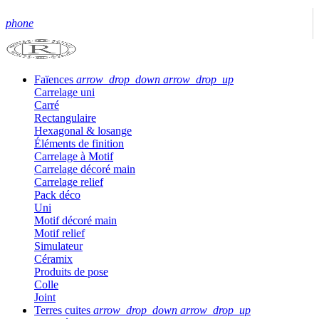
phone
Faïences
arrow_drop_down
arrow_drop_up
Carrelage uni
Carré
Rectangulaire
Hexagonal & losange
Éléments de finition
Carrelage à Motif
Carrelage décoré main
Carrelage relief
Pack déco
Uni
Motif décoré main
Motif relief
Simulateur
Céramix
Produits de pose
Colle
Joint
Terres cuites
arrow_drop_down
arrow_drop_up