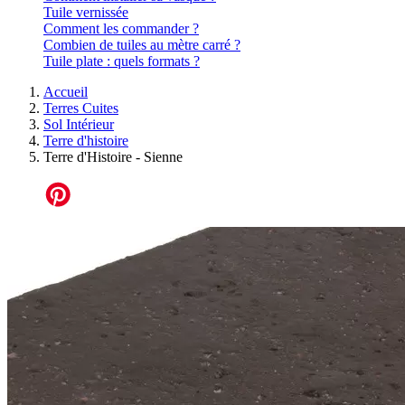
Tuile vernissée
Comment les commander ?
Combien de tuiles au mètre carré ?
Tuile plate : quels formats ?
Accueil
Terres Cuites
Sol Intérieur
Terre d'histoire
Terre d'Histoire - Sienne