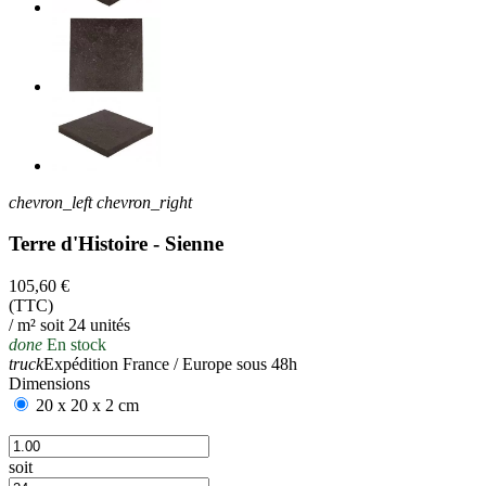
chevron_left
chevron_right
Terre d'Histoire - Sienne
105,60 €
(TTC)
/ m² soit 24 unités
done
En stock
truck
Expédition France / Europe sous 48h
Dimensions
20 x 20 x 2 cm
soit