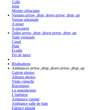
Colle
Joint
Mortier réfractaire
Vasques
arrow_drop_down
arrow_drop_up
Vasque artisanale
A poser
A encastrer
Tuiles
arrow_drop_down
arrow_drop_up
Tuile vernissée
Canal
Plate
Écaille
Fer de lance
Réalisations
Ambiances
arrow_drop_down
arrow_drop_up
Galerie photos
Albums photos
Visite virtuelle
Reportages
La manufacture
L'intérieur
Ambiance cuisine
Ambiance salle de bain
Faïence murale