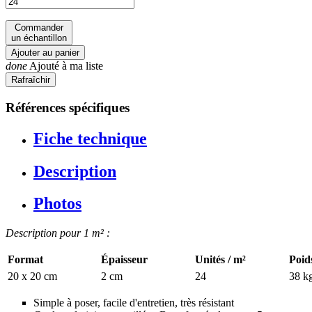
Commander
un échantillon
Ajouter au panier
done
Ajouté à ma liste
Références spécifiques
Fiche technique
Description
Photos
Description pour 1 m² :
Format
Épaisseur
Unités / m²
Poid
20 x 20 cm
2 cm
24
38 k
Simple à poser, facile d'entretien, très résistant