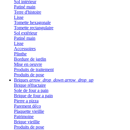
Sol intérieur
Patiné main
Terre d'histoire
Lisse
Tomette hexagonale
Tomette rectangulaire
Sol extérieur
Patiné main
Lisse
Accessoires
Plinthe
Bordure de jardin
Mise en oeuvre
Produits de traitement
Produits de pose
Briques
arrow_drop_down
arrow_drop_up
Brique réfractaire
Sole de four a pain
Brique de four a pain
Pierre a pizza
Parement déco
Plaquette vieillie
Patrimoine
Brique vieillie
Produits de pose