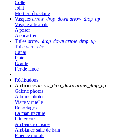
Colle
Joint
Mortier réfractaire
Vasques
arrow_drop_down
arrow_drop_up
Vasque artisanale
A poser
A encastrer
Tuiles
arrow_drop_down
arrow_drop_up
Tuile vernissée
Canal
Plate
Écaille
Fer de lance
Réalisations
Ambiances
arrow_drop_down
arrow_drop_up
Galerie photos
Albums photos
Visite virtuelle
Reportages
La manufacture
L'intérieur
Ambiance cuisine
Ambiance salle de bain
Faïence murale