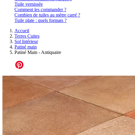
Tuile vernissée
Comment les commander ?
Combien de tuiles au mètre carré ?
Tuile plate : quels formats ?
Accueil
Terres Cuites
Sol Intérieur
Patiné main
Patiné Main - Antiquaire