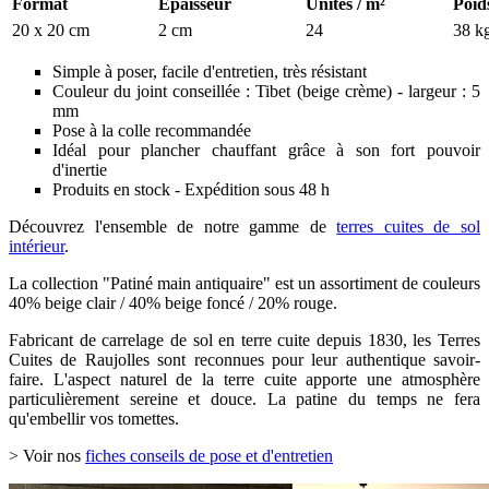
Format
Épaisseur
Unités / m²
Poid
20 x 20 cm
2 cm
24
38 k
Simple à poser, facile d'entretien, très résistant
Couleur du joint conseillée : Tibet (beige crème) - largeur : 5
mm
Pose à la colle recommandée
Idéal pour plancher chauffant grâce à son fort pouvoir
d'inertie
Produits en stock - Expédition sous 48 h
Découvrez l'ensemble de notre gamme de
terres cuites de sol
intérieur
.
La collection "Patiné main antiquaire" est un assortiment de couleurs
40% beige clair / 40% beige foncé / 20% rouge.
Fabricant de carrelage de sol en terre cuite depuis 1830, les Terres
Cuites de Raujolles sont reconnues pour leur authentique savoir-
faire. L'aspect naturel de la terre cuite apporte une atmosphère
particulièrement sereine et douce. La patine du temps ne fera
qu'embellir vos tomettes.
> Voir nos
fiches conseils de pose et d'entretien