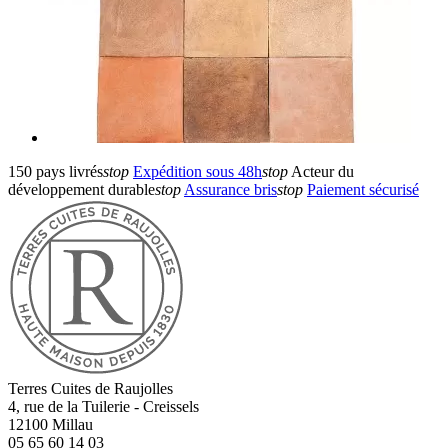
150 pays livrés
stop
Expédition sous 48h
stop
Acteur du
développement durable
stop
Assurance bris
stop
Paiement sécurisé
Terres Cuites de Raujolles
4, rue de la Tuilerie - Creissels
12100
Millau
05 65 60 14 03