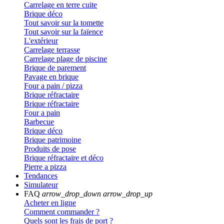
Carrelage en terre cuite
Brique déco
Tout savoir sur la tomette
Tout savoir sur la faïence
L'extérieur
Carrelage terrasse
Carrelage plage de piscine
Brique de parement
Pavage en brique
Four a pain / pizza
Brique réfractaire
Brique réfractaire
Four a pain
Barbecue
Brique déco
Brique patrimoine
Produits de pose
Brique réfractaire et déco
Pierre a pizza
Tendances
Simulateur
FAQ
arrow_drop_down
arrow_drop_up
Acheter en ligne
Comment commander ?
Quels sont les frais de port ?