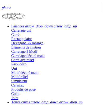
phone
Faïences
arrow_drop_down
arrow_drop_up
Carrelage uni
Carré
Rectangulaire
Hexagonal & losange
Éléments de finition
Carrelage à Motif
Carrelage décoré main
Carrelage relief
Pack déco
Uni
Motif décoré main
Motif relief
Simulateur
Céramix
Produits de pose
Colle
Joint
Terres cuites
arrow_drop_down
arrow_drop_up