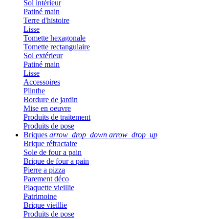
Sol intérieur
Patiné main
Terre d'histoire
Lisse
Tomette hexagonale
Tomette rectangulaire
Sol extérieur
Patiné main
Lisse
Accessoires
Plinthe
Bordure de jardin
Mise en oeuvre
Produits de traitement
Produits de pose
Briques
arrow_drop_down
arrow_drop_up
Brique réfractaire
Sole de four a pain
Brique de four a pain
Pierre a pizza
Parement déco
Plaquette vieillie
Patrimoine
Brique vieillie
Produits de pose