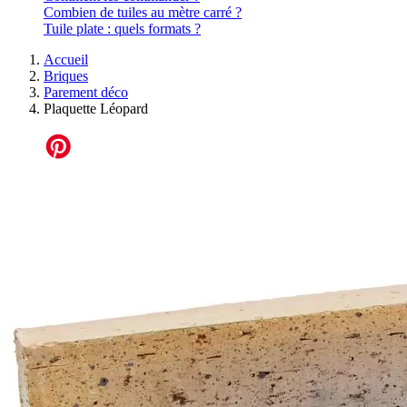
Combien de tuiles au mètre carré ?
Tuile plate : quels formats ?
Accueil
Briques
Parement déco
Plaquette Léopard