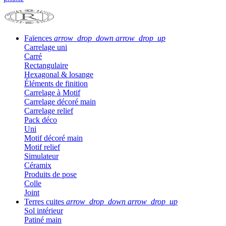
Faïences
arrow_drop_down
arrow_drop_up
Carrelage uni
Carré
Rectangulaire
Hexagonal & losange
Éléments de finition
Carrelage à Motif
Carrelage décoré main
Carrelage relief
Pack déco
Uni
Motif décoré main
Motif relief
Simulateur
Céramix
Produits de pose
Colle
Joint
Terres cuites
arrow_drop_down
arrow_drop_up
Sol intérieur
Patiné main