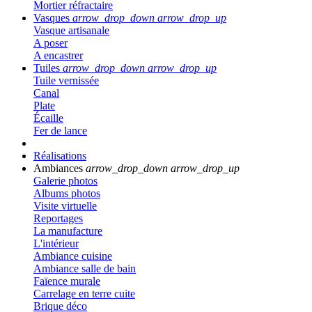
Mortier réfractaire
Vasques
arrow_drop_down
arrow_drop_up
Vasque artisanale
A poser
A encastrer
Tuiles
arrow_drop_down
arrow_drop_up
Tuile vernissée
Canal
Plate
Écaille
Fer de lance
Réalisations
Ambiances
arrow_drop_down
arrow_drop_up
Galerie photos
Albums photos
Visite virtuelle
Reportages
La manufacture
L'intérieur
Ambiance cuisine
Ambiance salle de bain
Faïence murale
Carrelage en terre cuite
Brique déco