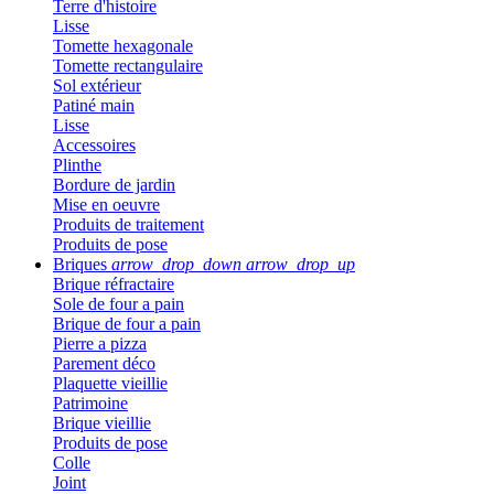
Terre d'histoire
Lisse
Tomette hexagonale
Tomette rectangulaire
Sol extérieur
Patiné main
Lisse
Accessoires
Plinthe
Bordure de jardin
Mise en oeuvre
Produits de traitement
Produits de pose
Briques
arrow_drop_down
arrow_drop_up
Brique réfractaire
Sole de four a pain
Brique de four a pain
Pierre a pizza
Parement déco
Plaquette vieillie
Patrimoine
Brique vieillie
Produits de pose
Colle
Joint