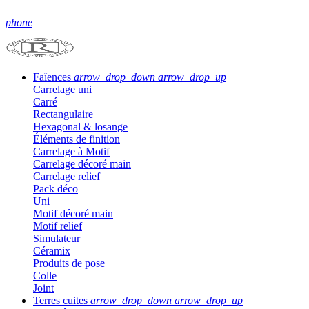
phone
Faïences
arrow_drop_down
arrow_drop_up
Carrelage uni
Carré
Rectangulaire
Hexagonal & losange
Éléments de finition
Carrelage à Motif
Carrelage décoré main
Carrelage relief
Pack déco
Uni
Motif décoré main
Motif relief
Simulateur
Céramix
Produits de pose
Colle
Joint
Terres cuites
arrow_drop_down
arrow_drop_up