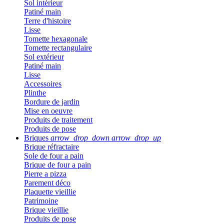
Sol intérieur
Patiné main
Terre d'histoire
Lisse
Tomette hexagonale
Tomette rectangulaire
Sol extérieur
Patiné main
Lisse
Accessoires
Plinthe
Bordure de jardin
Mise en oeuvre
Produits de traitement
Produits de pose
Briques
arrow_drop_down
arrow_drop_up
Brique réfractaire
Sole de four a pain
Brique de four a pain
Pierre a pizza
Parement déco
Plaquette vieillie
Patrimoine
Brique vieillie
Produits de pose