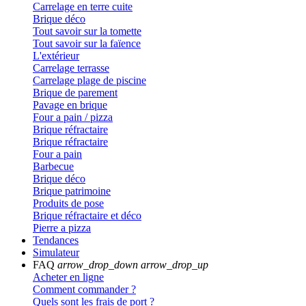
Carrelage en terre cuite
Brique déco
Tout savoir sur la tomette
Tout savoir sur la faïence
L'extérieur
Carrelage terrasse
Carrelage plage de piscine
Brique de parement
Pavage en brique
Four a pain / pizza
Brique réfractaire
Brique réfractaire
Four a pain
Barbecue
Brique déco
Brique patrimoine
Produits de pose
Brique réfractaire et déco
Pierre a pizza
Tendances
Simulateur
FAQ
arrow_drop_down
arrow_drop_up
Acheter en ligne
Comment commander ?
Quels sont les frais de port ?