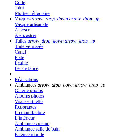
Colle
Joint
Mortier réfractaire
Vasques
arrow_drop_down
arrow_drop_up
Vasque artisanale
A poser
A encastrer
Tuiles
arrow_drop_down
arrow_drop_up
Tuile vernissée
Canal
Plate
Écaille
Fer de lance
Réalisations
Ambiances
arrow_drop_down
arrow_drop_up
Galerie photos
Albums photos
Visite virtuelle
Reportages
La manufacture
L'intérieur
Ambiance cuisine
Ambiance salle de bain
Faïence murale