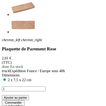
chevron_left
chevron_right
Plaquette de Parement Rose
2,01 €
(TTC)
done
En stock
truck
Expédition France / Europe sous 48h
Dimensions
2 x 7,5 x 22 cm
Ajouter au panier
Commander