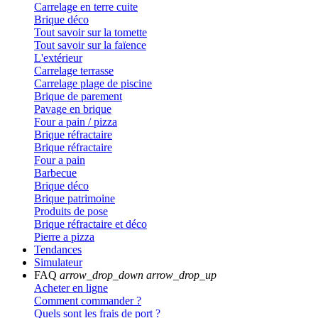
Carrelage en terre cuite
Brique déco
Tout savoir sur la tomette
Tout savoir sur la faïence
L'extérieur
Carrelage terrasse
Carrelage plage de piscine
Brique de parement
Pavage en brique
Four a pain / pizza
Brique réfractaire
Brique réfractaire
Four a pain
Barbecue
Brique déco
Brique patrimoine
Produits de pose
Brique réfractaire et déco
Pierre a pizza
Tendances
Simulateur
FAQ
arrow_drop_down
arrow_drop_up
Acheter en ligne
Comment commander ?
Quels sont les frais de port ?