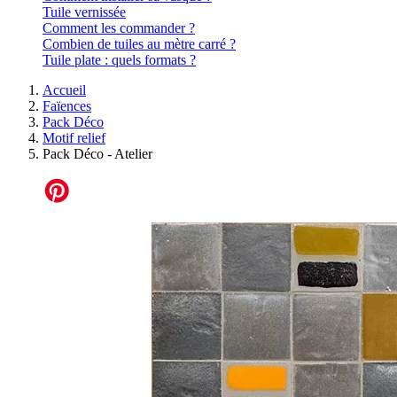
Tuile vernissée
Comment les commander ?
Combien de tuiles au mètre carré ?
Tuile plate : quels formats ?
Accueil
Faïences
Pack Déco
Motif relief
Pack Déco - Atelier