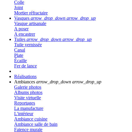
Colle
Joint
Mortier réfractaire
Vasques
arrow_drop_down
arrow_drop_up
Vasque artisanale
A poser
A encastrer
Tuiles
arrow_drop_down
arrow_drop_up
Tuile vernissée
Canal
Plate
Écaille
Fer de lance
Réalisations
Ambiances
arrow_drop_down
arrow_drop_up
Galerie photos
Albums photos
Visite virtuelle
Reportages
La manufacture
L'intérieur
Ambiance cuisine
Ambiance salle de bain
Faïence murale