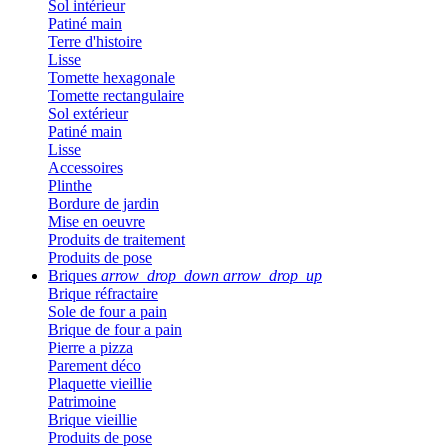
Sol intérieur
Patiné main
Terre d'histoire
Lisse
Tomette hexagonale
Tomette rectangulaire
Sol extérieur
Patiné main
Lisse
Accessoires
Plinthe
Bordure de jardin
Mise en oeuvre
Produits de traitement
Produits de pose
Briques
arrow_drop_down
arrow_drop_up
Brique réfractaire
Sole de four a pain
Brique de four a pain
Pierre a pizza
Parement déco
Plaquette vieillie
Patrimoine
Brique vieillie
Produits de pose