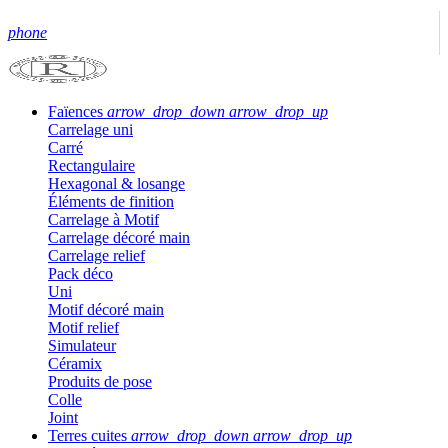
phone
Faïences
arrow_drop_down
arrow_drop_up
Carrelage uni
Carré
Rectangulaire
Hexagonal & losange
Éléments de finition
Carrelage à Motif
Carrelage décoré main
Carrelage relief
Pack déco
Uni
Motif décoré main
Motif relief
Simulateur
Céramix
Produits de pose
Colle
Joint
Terres cuites
arrow_drop_down
arrow_drop_up