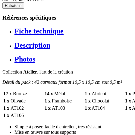
Références spécifiques
Fiche technique
Description
Photos
Collection
Atelier
, l'art de la création
Détail du pack : 42 carreaux format 10,5 x 10,5 cm soit 0,5 m²
17 x
Bronze
14 x
Métal
1 x
Abricot
1 x
Pr
1 x
Olivade
1 x
Framboise
1 x
Chocolat
1 x
A
1 x
AT102
1 x
AT103
1 x
AT104
1 x
A
1 x
AT106
Simple à poser, facile d'entretien, très résistant
Mise en œuvre sur tous supports