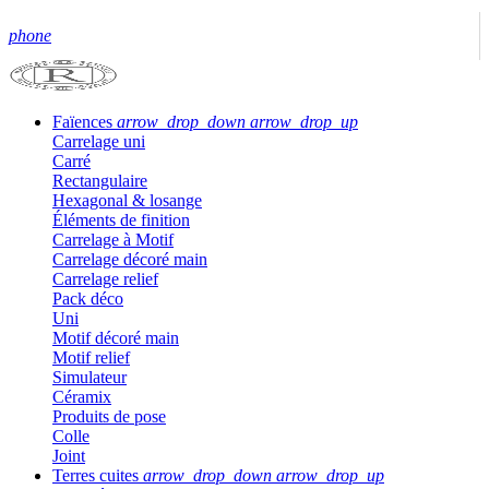
phone
Faïences
arrow_drop_down
arrow_drop_up
Carrelage uni
Carré
Rectangulaire
Hexagonal & losange
Éléments de finition
Carrelage à Motif
Carrelage décoré main
Carrelage relief
Pack déco
Uni
Motif décoré main
Motif relief
Simulateur
Céramix
Produits de pose
Colle
Joint
Terres cuites
arrow_drop_down
arrow_drop_up