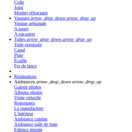
Colle
Joint
Mortier réfractaire
Vasques
arrow_drop_down
arrow_drop_up
Vasque artisanale
A poser
A encastrer
Tuiles
arrow_drop_down
arrow_drop_up
Tuile vernissée
Canal
Plate
Écaille
Fer de lance
Réalisations
Ambiances
arrow_drop_down
arrow_drop_up
Galerie photos
Albums photos
Visite virtuelle
Reportages
La manufacture
L'intérieur
Ambiance cuisine
Ambiance salle de bain
Faïence murale