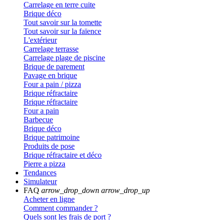
Carrelage en terre cuite
Brique déco
Tout savoir sur la tomette
Tout savoir sur la faïence
L'extérieur
Carrelage terrasse
Carrelage plage de piscine
Brique de parement
Pavage en brique
Four a pain / pizza
Brique réfractaire
Brique réfractaire
Four a pain
Barbecue
Brique déco
Brique patrimoine
Produits de pose
Brique réfractaire et déco
Pierre a pizza
Tendances
Simulateur
FAQ
arrow_drop_down
arrow_drop_up
Acheter en ligne
Comment commander ?
Quels sont les frais de port ?