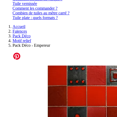
Tuile vernissée
Comment les commander ?
Combien de tuiles au mètre carré ?
Tuile plate : quels formats ?
Accueil
Faïences
Pack Déco
Motif relief
Pack Déco - Empereur