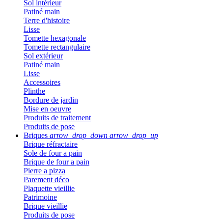
Sol intérieur
Patiné main
Terre d'histoire
Lisse
Tomette hexagonale
Tomette rectangulaire
Sol extérieur
Patiné main
Lisse
Accessoires
Plinthe
Bordure de jardin
Mise en oeuvre
Produits de traitement
Produits de pose
Briques
arrow_drop_down
arrow_drop_up
Brique réfractaire
Sole de four a pain
Brique de four a pain
Pierre a pizza
Parement déco
Plaquette vieillie
Patrimoine
Brique vieillie
Produits de pose