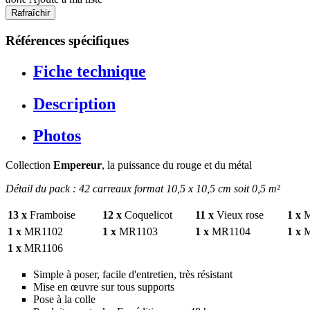
Références spécifiques
Fiche technique
Description
Photos
Collection
Empereur
, la puissance du rouge et du métal
Détail du pack : 42 carreaux format 10,5 x 10,5 cm soit 0,5 m²
13 x
Framboise
12 x
Coquelicot
11 x
Vieux rose
1 x
1 x
MR1102
1 x
MR1103
1 x
MR1104
1 x
1 x
MR1106
Simple à poser, facile d'entretien, très résistant
Mise en œuvre sur tous supports
Pose à la colle