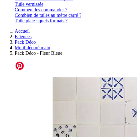
Tuile vernissée
Comment les commander ?
Combien de tuiles au mètre carré ?
Tuile plate : quels formats ?
Accueil
Faïences
Pack Déco
Motif décoré main
Pack Déco - Fleur Bleue