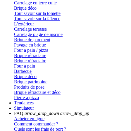
Carrelage en terre cuite
Brique déco
Tout savoir sur la tomette
Tout savoir sur la faïence
L'extérieur
Carrelage terrasse
Carrelage plage de piscine
Brique de parement
Pavage en brique
Four a pain / pizza
Brique réfractaire
Brique réfractaire
Four a pain
Barbecue
Brique déco
Brique patrimoine
Produits de pose
Brique réfractaire et déco
Pierre a pizza
Tendances
Simulateur
FAQ
arrow_drop_down
arrow_drop_up
Acheter en ligne
Comment commander ?
Quels sont les frais de port ?