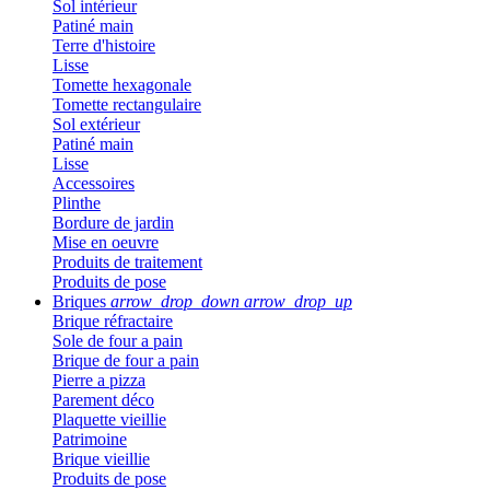
Sol intérieur
Patiné main
Terre d'histoire
Lisse
Tomette hexagonale
Tomette rectangulaire
Sol extérieur
Patiné main
Lisse
Accessoires
Plinthe
Bordure de jardin
Mise en oeuvre
Produits de traitement
Produits de pose
Briques
arrow_drop_down
arrow_drop_up
Brique réfractaire
Sole de four a pain
Brique de four a pain
Pierre a pizza
Parement déco
Plaquette vieillie
Patrimoine
Brique vieillie
Produits de pose