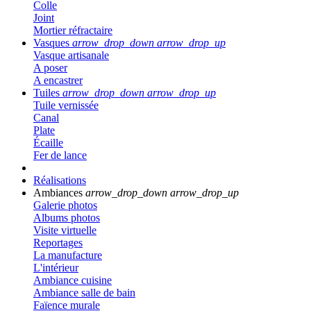
Colle
Joint
Mortier réfractaire
Vasques
arrow_drop_down
arrow_drop_up
Vasque artisanale
A poser
A encastrer
Tuiles
arrow_drop_down
arrow_drop_up
Tuile vernissée
Canal
Plate
Écaille
Fer de lance
Réalisations
Ambiances
arrow_drop_down
arrow_drop_up
Galerie photos
Albums photos
Visite virtuelle
Reportages
La manufacture
L'intérieur
Ambiance cuisine
Ambiance salle de bain
Faïence murale