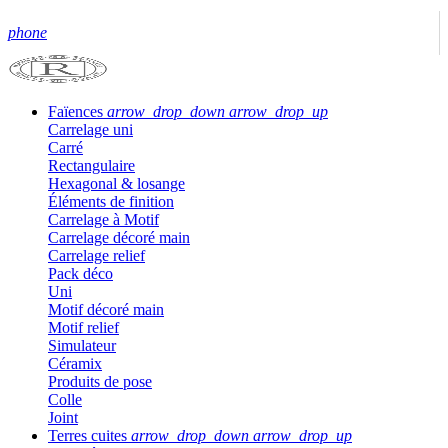
phone
Faïences
arrow_drop_down
arrow_drop_up
Carrelage uni
Carré
Rectangulaire
Hexagonal & losange
Éléments de finition
Carrelage à Motif
Carrelage décoré main
Carrelage relief
Pack déco
Uni
Motif décoré main
Motif relief
Simulateur
Céramix
Produits de pose
Colle
Joint
Terres cuites
arrow_drop_down
arrow_drop_up