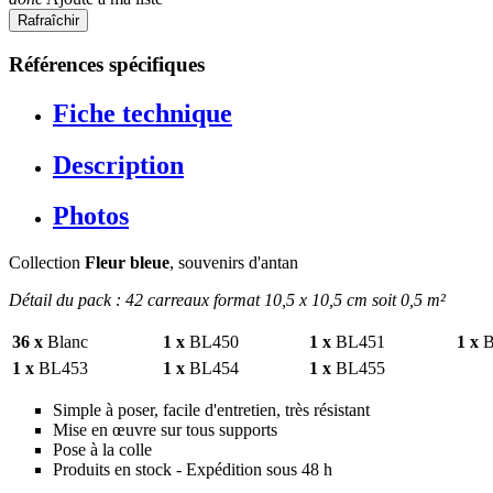
Références spécifiques
Fiche technique
Description
Photos
Collection
Fleur bleue
, souvenirs d'antan
Détail du pack : 42 carreaux format 10,5 x 10,5 cm soit 0,5 m²
36 x
Blanc
1 x
BL450
1 x
BL451
1 x
B
1 x
BL453
1
x
BL454
1
x
BL455
Simple à poser, facile d'entretien, très résistant
Mise en œuvre sur tous supports
Pose à la colle
Produits en stock - Expédition sous 48 h