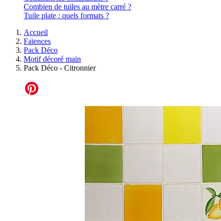
Combien de tuiles au mètre carré ?
Tuile plate : quels formats ?
Accueil
Faïences
Pack Déco
Motif décoré main
Pack Déco - Citronnier