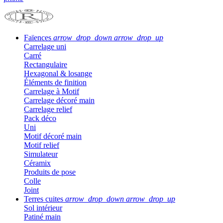
Faïences
arrow_drop_down
arrow_drop_up
Carrelage uni
Carré
Rectangulaire
Hexagonal & losange
Éléments de finition
Carrelage à Motif
Carrelage décoré main
Carrelage relief
Pack déco
Uni
Motif décoré main
Motif relief
Simulateur
Céramix
Produits de pose
Colle
Joint
Terres cuites
arrow_drop_down
arrow_drop_up
Sol intérieur
Patiné main