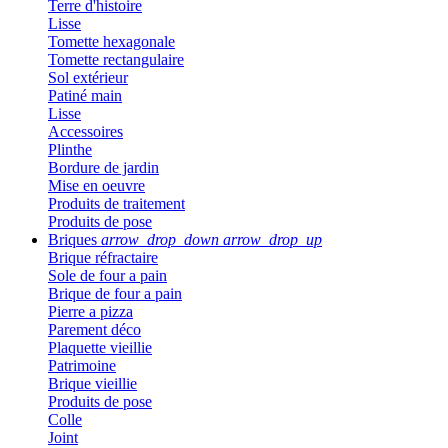
Terre d'histoire
Lisse
Tomette hexagonale
Tomette rectangulaire
Sol extérieur
Patiné main
Lisse
Accessoires
Plinthe
Bordure de jardin
Mise en oeuvre
Produits de traitement
Produits de pose
Briques
arrow_drop_down
arrow_drop_up
Brique réfractaire
Sole de four a pain
Brique de four a pain
Pierre a pizza
Parement déco
Plaquette vieillie
Patrimoine
Brique vieillie
Produits de pose
Colle
Joint