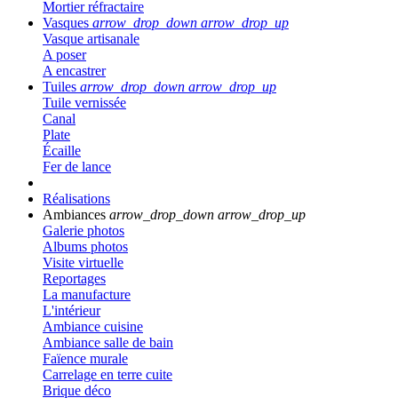
Mortier réfractaire
Vasques
arrow_drop_down
arrow_drop_up
Vasque artisanale
A poser
A encastrer
Tuiles
arrow_drop_down
arrow_drop_up
Tuile vernissée
Canal
Plate
Écaille
Fer de lance
Réalisations
Ambiances
arrow_drop_down
arrow_drop_up
Galerie photos
Albums photos
Visite virtuelle
Reportages
La manufacture
L'intérieur
Ambiance cuisine
Ambiance salle de bain
Faïence murale
Carrelage en terre cuite
Brique déco