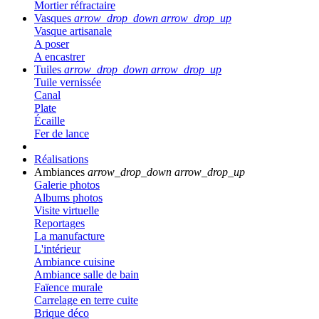
Mortier réfractaire
Vasques
arrow_drop_down
arrow_drop_up
Vasque artisanale
A poser
A encastrer
Tuiles
arrow_drop_down
arrow_drop_up
Tuile vernissée
Canal
Plate
Écaille
Fer de lance
Réalisations
Ambiances
arrow_drop_down
arrow_drop_up
Galerie photos
Albums photos
Visite virtuelle
Reportages
La manufacture
L'intérieur
Ambiance cuisine
Ambiance salle de bain
Faïence murale
Carrelage en terre cuite
Brique déco