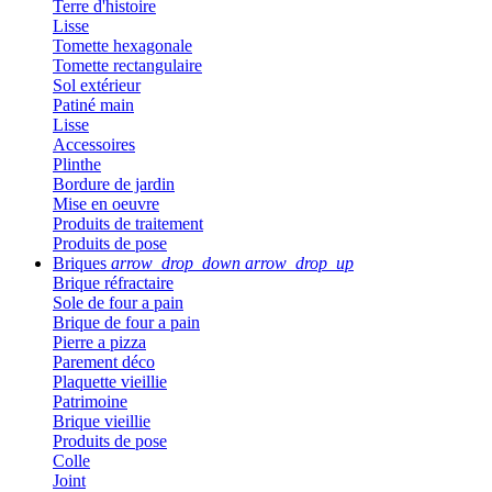
Terre d'histoire
Lisse
Tomette hexagonale
Tomette rectangulaire
Sol extérieur
Patiné main
Lisse
Accessoires
Plinthe
Bordure de jardin
Mise en oeuvre
Produits de traitement
Produits de pose
Briques
arrow_drop_down
arrow_drop_up
Brique réfractaire
Sole de four a pain
Brique de four a pain
Pierre a pizza
Parement déco
Plaquette vieillie
Patrimoine
Brique vieillie
Produits de pose
Colle
Joint