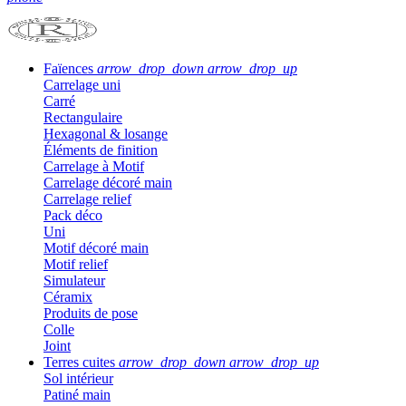
Faïences
arrow_drop_down
arrow_drop_up
Carrelage uni
Carré
Rectangulaire
Hexagonal & losange
Éléments de finition
Carrelage à Motif
Carrelage décoré main
Carrelage relief
Pack déco
Uni
Motif décoré main
Motif relief
Simulateur
Céramix
Produits de pose
Colle
Joint
Terres cuites
arrow_drop_down
arrow_drop_up
Sol intérieur
Patiné main