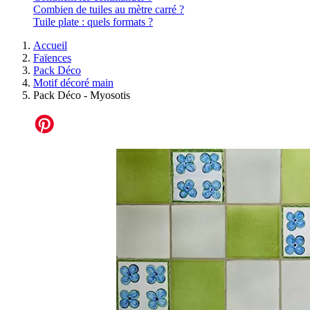
Combien de tuiles au mètre carré ?
Tuile plate : quels formats ?
Accueil
Faïences
Pack Déco
Motif décoré main
Pack Déco - Myosotis