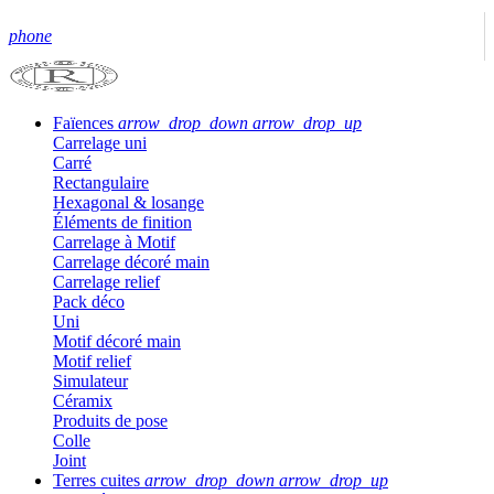
phone
Faïences
arrow_drop_down
arrow_drop_up
Carrelage uni
Carré
Rectangulaire
Hexagonal & losange
Éléments de finition
Carrelage à Motif
Carrelage décoré main
Carrelage relief
Pack déco
Uni
Motif décoré main
Motif relief
Simulateur
Céramix
Produits de pose
Colle
Joint
Terres cuites
arrow_drop_down
arrow_drop_up