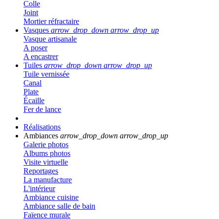
Colle
Joint
Mortier réfractaire
Vasques
arrow_drop_down
arrow_drop_up
Vasque artisanale
A poser
A encastrer
Tuiles
arrow_drop_down
arrow_drop_up
Tuile vernissée
Canal
Plate
Écaille
Fer de lance
Réalisations
Ambiances
arrow_drop_down
arrow_drop_up
Galerie photos
Albums photos
Visite virtuelle
Reportages
La manufacture
L'intérieur
Ambiance cuisine
Ambiance salle de bain
Faïence murale