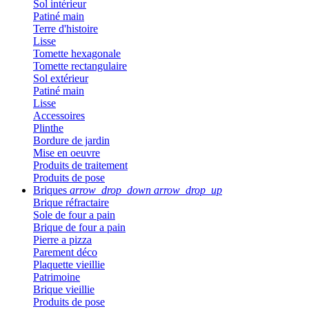
Sol intérieur
Patiné main
Terre d'histoire
Lisse
Tomette hexagonale
Tomette rectangulaire
Sol extérieur
Patiné main
Lisse
Accessoires
Plinthe
Bordure de jardin
Mise en oeuvre
Produits de traitement
Produits de pose
Briques
arrow_drop_down
arrow_drop_up
Brique réfractaire
Sole de four a pain
Brique de four a pain
Pierre a pizza
Parement déco
Plaquette vieillie
Patrimoine
Brique vieillie
Produits de pose