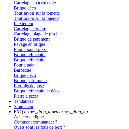
Carrelage en terre cuite
Brique déco
Tout savoir sur la tomette
Tout savoir sur la faïence
L'extérieur
Carrelage terrasse
Carrelage plage de piscine
Brique de parement
Pavage en brique
Four a pain / pizza
Brique réfractaire
Brique réfractaire
Four a pain
Barbecue
Brique déco
Brique patrimoine
Produits de pose
Brique réfractaire et déco
Pierre a pizza
Tendances
Simulateur
FAQ
arrow_drop_down
arrow_drop_up
Acheter en ligne
Comment commander ?
Quels sont les frais de port ?