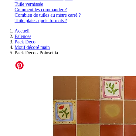
Tuile vernissée
Comment les commander ?
Combien de tuiles au mètre carré ?
Tuile plate : quels formats ?
Accueil
Faïences
Pack Déco
Motif décoré main
Pack Déco - Poinsettia