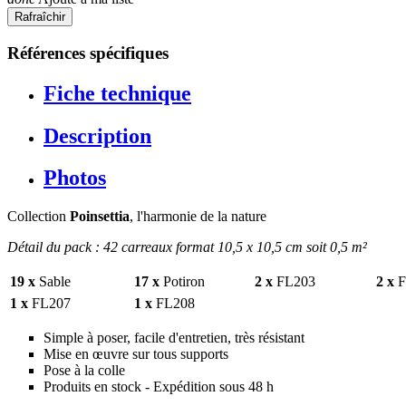
Références spécifiques
Fiche technique
Description
Photos
Collection
Poinsettia
, l'harmonie de la nature
Détail du pack : 42 carreaux format 10,5 x 10,5 cm soit 0,5 m²
19 x
Sable
17 x
Potiron
2 x
FL203
2 x
F
1 x
FL207
1 x
FL208
Simple à poser, facile d'entretien, très résistant
Mise en œuvre sur tous supports
Pose à la colle
Produits en stock - Expédition sous 48 h