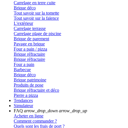
Carrelage en terre cuite
Brique déco
Tout savoir sur la tomette
Tout savoir sur la faïence
L'extérieur
Carrelage terrasse
Carrelage plage de piscine
Brique de parement
Pavage en brique
Four a pain / pizza
Brique réfractaire
Brique réfractaire
Four a pain
Barbecue
Brique déco
Brique patrimoine
Produits de pose
Brique réfractaire et déco
Pierre a pizza
Tendances
Simulateur
FAQ
arrow_drop_down
arrow_drop_up
Acheter en ligne
Comment commander ?
Quels sont les frais de port ?