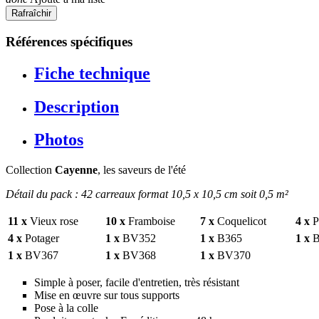
Références spécifiques
Fiche technique
Description
Photos
Collection
Cayenne
, les saveurs de l'été
Détail du pack : 42 carreaux format 10,5 x 10,5 cm soit 0,5 m²
11 x
Vieux rose
10 x
Framboise
7 x
Coquelicot
4 x
Pr
4 x
Potager
1 x
BV352
1 x
B365
1 x
B
1 x
BV367
1 x
BV368
1 x
BV370
Simple à poser, facile d'entretien, très résistant
Mise en œuvre sur tous supports
Pose à la colle