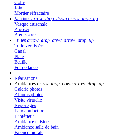
Colle
Joint
Mortier réfractaire
Vasques
arrow_drop_down
arrow_drop_up
Vasque artisanale
A poser
A encastrer
Tuiles
arrow_drop_down
arrow_drop_up
Tuile vernissée
Canal
Plate
Écaille
Fer de lance
Réalisations
Ambiances
arrow_drop_down
arrow_drop_up
Galerie photos
Albums photos
Visite virtuelle
Reportages
La manufacture
L'intérieur
Ambiance cuisine
Ambiance salle de bain
Faïence murale