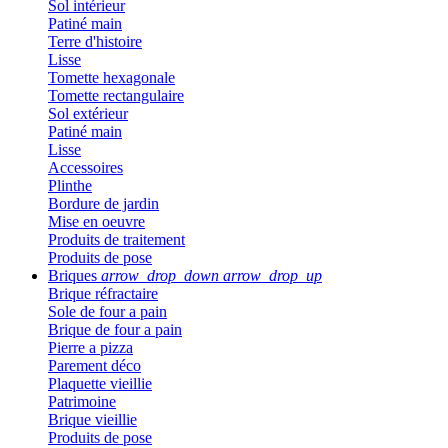
Sol intérieur
Patiné main
Terre d'histoire
Lisse
Tomette hexagonale
Tomette rectangulaire
Sol extérieur
Patiné main
Lisse
Accessoires
Plinthe
Bordure de jardin
Mise en oeuvre
Produits de traitement
Produits de pose
Briques
arrow_drop_down
arrow_drop_up
Brique réfractaire
Sole de four a pain
Brique de four a pain
Pierre a pizza
Parement déco
Plaquette vieillie
Patrimoine
Brique vieillie
Produits de pose