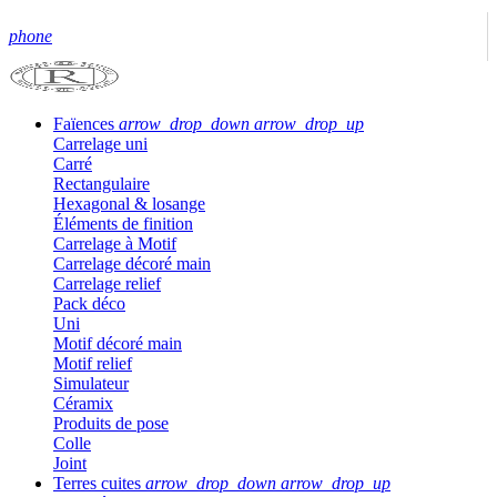
phone
Faïences
arrow_drop_down
arrow_drop_up
Carrelage uni
Carré
Rectangulaire
Hexagonal & losange
Éléments de finition
Carrelage à Motif
Carrelage décoré main
Carrelage relief
Pack déco
Uni
Motif décoré main
Motif relief
Simulateur
Céramix
Produits de pose
Colle
Joint
Terres cuites
arrow_drop_down
arrow_drop_up