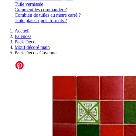
Tuile vernissée
Comment les commander ?
Combien de tuiles au mètre carré ?
Tuile plate : quels formats ?
Accueil
Faïences
Pack Déco
Motif décoré main
Pack Déco - Cayenne