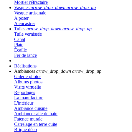
Mortier réfractaire
Vasques
arrow_drop_down
arrow_drop_up
Vasque artisanale
A poser
A encastrer
Tuiles
arrow_drop_down
arrow_drop_up
Tuile vernissée
Canal
Plate
Écaille
Fer de lance
Réalisations
Ambiances
arrow_drop_down
arrow_drop_up
Galerie photos
Albums photos
Visite virtuelle
Reportages
La manufacture
L'intérieur
Ambiance cuisine
Ambiance salle de bain
Faïence murale
Carrelage en terre cuite
Brique déco