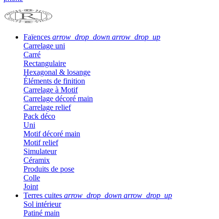
Faïences
arrow_drop_down
arrow_drop_up
Carrelage uni
Carré
Rectangulaire
Hexagonal & losange
Éléments de finition
Carrelage à Motif
Carrelage décoré main
Carrelage relief
Pack déco
Uni
Motif décoré main
Motif relief
Simulateur
Céramix
Produits de pose
Colle
Joint
Terres cuites
arrow_drop_down
arrow_drop_up
Sol intérieur
Patiné main