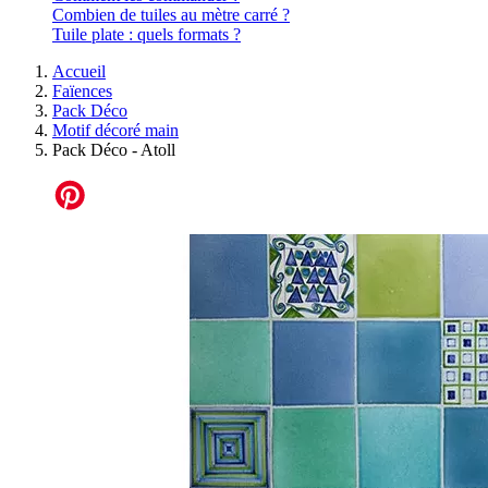
Combien de tuiles au mètre carré ?
Tuile plate : quels formats ?
Accueil
Faïences
Pack Déco
Motif décoré main
Pack Déco - Atoll