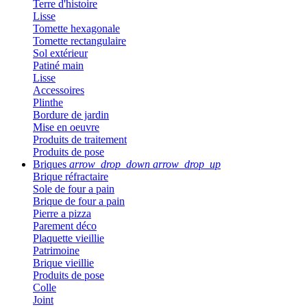
Terre d'histoire
Lisse
Tomette hexagonale
Tomette rectangulaire
Sol extérieur
Patiné main
Lisse
Accessoires
Plinthe
Bordure de jardin
Mise en oeuvre
Produits de traitement
Produits de pose
Briques
arrow_drop_down
arrow_drop_up
Brique réfractaire
Sole de four a pain
Brique de four a pain
Pierre a pizza
Parement déco
Plaquette vieillie
Patrimoine
Brique vieillie
Produits de pose
Colle
Joint