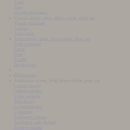
Colle
Joint
Mortier réfractaire
Vasques
arrow_drop_down
arrow_drop_up
Vasque artisanale
A poser
A encastrer
Tuiles
arrow_drop_down
arrow_drop_up
Tuile vernissée
Canal
Plate
Écaille
Fer de lance
Réalisations
Ambiances
arrow_drop_down
arrow_drop_up
Galerie photos
Albums photos
Visite virtuelle
Reportages
La manufacture
L'intérieur
Ambiance cuisine
Ambiance salle de bain
Faïence murale