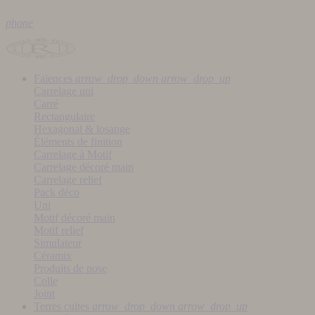
phone
Faïences
arrow_drop_down
arrow_drop_up
Carrelage uni
Carré
Rectangulaire
Hexagonal & losange
Éléments de finition
Carrelage à Motif
Carrelage décoré main
Carrelage relief
Pack déco
Uni
Motif décoré main
Motif relief
Simulateur
Céramix
Produits de pose
Colle
Joint
Terres cuites
arrow_drop_down
arrow_drop_up