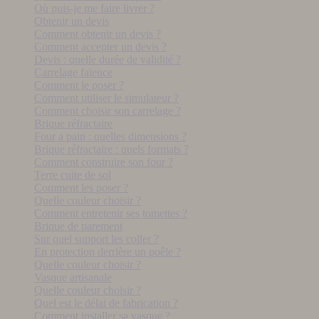
Où puis-je me faire livrer ?
Obtenir un devis
Comment obtenir un devis ?
Comment accepter un devis ?
Devis : quelle durée de validité ?
Carrelage faïence
Comment le poser ?
Comment utiliser le simulateur ?
Comment choisir son carrelage ?
Brique réfractaire
Four a pain : quelles dimensions ?
Brique réfractaire : quels formats ?
Comment construire son four ?
Terre cuite de sol
Comment les poser ?
Quelle couleur choisir ?
Comment entretenir ses tomettes ?
Brique de parement
Sur quel support les coller ?
En protection derrière un poêle ?
Quelle couleur choisir ?
Vasque artisanale
Quelle couleur choisir ?
Quel est le délai de fabrication ?
Comment installer sa vasque ?