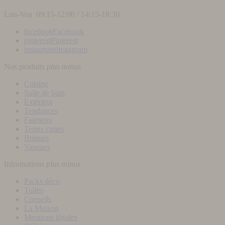
Lun-Ven 09:15-12:00 / 14:15-18:30
facebook
Facebook
pinterest
Pinterest
instagram
Instagram
Nos produits
plus
minus
Cuisine
Salle de bain
Extérieur
Tendances
Faïences
Terres cuites
Briques
Vasques
Informations
plus
minus
Packs déco
Tuiles
Conseils
La Maison
Mentions légales