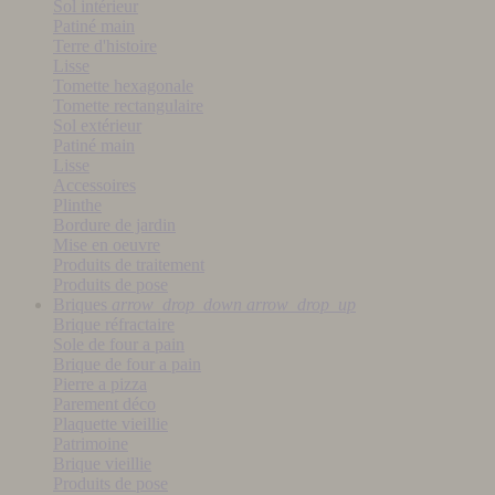
Sol intérieur
Patiné main
Terre d'histoire
Lisse
Tomette hexagonale
Tomette rectangulaire
Sol extérieur
Patiné main
Lisse
Accessoires
Plinthe
Bordure de jardin
Mise en oeuvre
Produits de traitement
Produits de pose
Briques
arrow_drop_down
arrow_drop_up
Brique réfractaire
Sole de four a pain
Brique de four a pain
Pierre a pizza
Parement déco
Plaquette vieillie
Patrimoine
Brique vieillie
Produits de pose