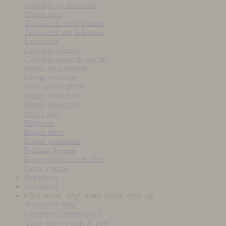
Carrelage en terre cuite
Brique déco
Tout savoir sur la tomette
Tout savoir sur la faïence
L'extérieur
Carrelage terrasse
Carrelage plage de piscine
Brique de parement
Pavage en brique
Four a pain / pizza
Brique réfractaire
Brique réfractaire
Four a pain
Barbecue
Brique déco
Brique patrimoine
Produits de pose
Brique réfractaire et déco
Pierre a pizza
Tendances
Simulateur
FAQ
arrow_drop_down
arrow_drop_up
Acheter en ligne
Comment commander ?
Quels sont les frais de port ?