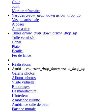
Colle
Joint
Mortier réfractaire
Vasques
arrow_drop_down
arrow_drop_up
Vasque artisanale
A poser
A encastrer
Tuiles
arrow_drop_down
arrow_drop_up
Tuile vernissée
Canal
Plate
Écaille
Fer de lance
Réalisations
Ambiances
arrow_drop_down
arrow_drop_up
Galerie photos
Albums photos
Visite virtuelle
Reportages
La manufacture
L'intérieur
Ambiance cuisine
Ambiance salle de bain
Faïence murale