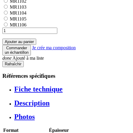
MR1102
MR1102
MR1103
MR1103
MR1104
MR1104
MR1105
MR1105
MR1106
MR1106
Ajouter au panier
Je crée ma composition
Commander
un échantillon
done
Ajouté à ma liste
Références spécifiques
Fiche technique
Description
Photos
Format
Épaisseur