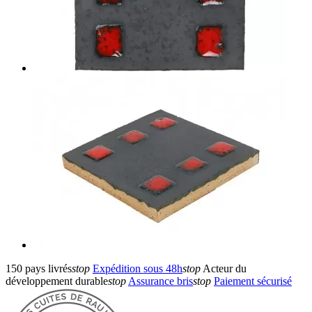
150 pays livrés
stop
Expédition sous 48h
stop
Acteur du
développement durable
stop
Assurance bris
stop
Paiement sécurisé