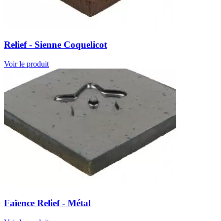
Relief - Sienne Coquelicot
Voir le produit
Faïence Relief - Métal