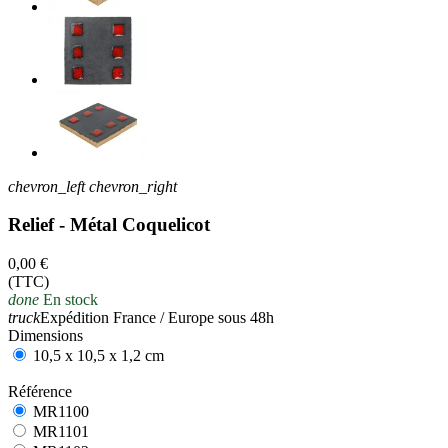
chevron_left
chevron_right
Relief - Métal Coquelicot
0,00 €
(TTC)
done
En stock
truck
Expédition France / Europe sous 48h
Dimensions
10,5 x 10,5 x 1,2 cm
Référence
MR1100
MR1100
MR1101
MR1101