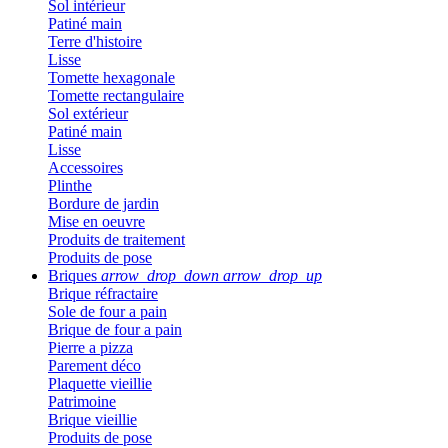
Sol intérieur
Patiné main
Terre d'histoire
Lisse
Tomette hexagonale
Tomette rectangulaire
Sol extérieur
Patiné main
Lisse
Accessoires
Plinthe
Bordure de jardin
Mise en oeuvre
Produits de traitement
Produits de pose
Briques
arrow_drop_down
arrow_drop_up
Brique réfractaire
Sole de four a pain
Brique de four a pain
Pierre a pizza
Parement déco
Plaquette vieillie
Patrimoine
Brique vieillie
Produits de pose