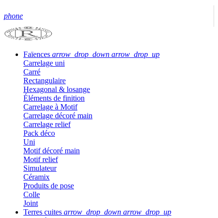
phone
Faïences
arrow_drop_down
arrow_drop_up
Carrelage uni
Carré
Rectangulaire
Hexagonal & losange
Éléments de finition
Carrelage à Motif
Carrelage décoré main
Carrelage relief
Pack déco
Uni
Motif décoré main
Motif relief
Simulateur
Céramix
Produits de pose
Colle
Joint
Terres cuites
arrow_drop_down
arrow_drop_up