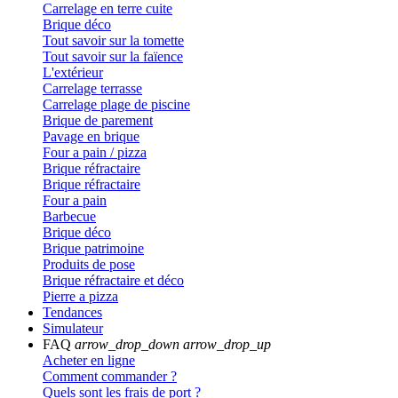
Carrelage en terre cuite
Brique déco
Tout savoir sur la tomette
Tout savoir sur la faïence
L'extérieur
Carrelage terrasse
Carrelage plage de piscine
Brique de parement
Pavage en brique
Four a pain / pizza
Brique réfractaire
Brique réfractaire
Four a pain
Barbecue
Brique déco
Brique patrimoine
Produits de pose
Brique réfractaire et déco
Pierre a pizza
Tendances
Simulateur
FAQ
arrow_drop_down
arrow_drop_up
Acheter en ligne
Comment commander ?
Quels sont les frais de port ?