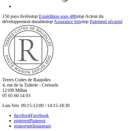
150 pays livrés
stop
Expédition sous 48h
stop
Acteur du
développement durable
stop
Assurance bris
stop
Paiement sécurisé
Terres Cuites de Raujolles
4, rue de la Tuilerie - Creissels
12100
Millau
05 65 60 14 03
Lun-Ven 09:15-12:00 / 14:15-18:30
facebook
Facebook
pinterest
Pinterest
instagram
Instagram