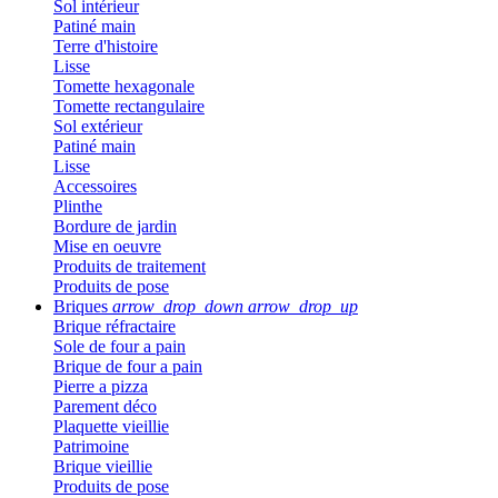
Sol intérieur
Patiné main
Terre d'histoire
Lisse
Tomette hexagonale
Tomette rectangulaire
Sol extérieur
Patiné main
Lisse
Accessoires
Plinthe
Bordure de jardin
Mise en oeuvre
Produits de traitement
Produits de pose
Briques
arrow_drop_down
arrow_drop_up
Brique réfractaire
Sole de four a pain
Brique de four a pain
Pierre a pizza
Parement déco
Plaquette vieillie
Patrimoine
Brique vieillie
Produits de pose