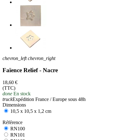
chevron_left
chevron_right
Faïence Relief - Nacre
18,60 €
(TTC)
done
En stock
truck
Expédition France / Europe sous 48h
Dimensions
10,5 x 10,5 x 1,2 cm
Référence
RN100
RN100
RN101
RN101