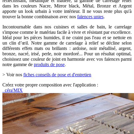
réfléchissant, métallique et matière, la gamme de carrelage relief
dans les couleurs Nacre, Mirror black, Métal, Bronze et Argent
apporte un look urbain à votre intérieur. Il ne vous reste plus qu'à
trouver la bonne combinaison avec nos
faïences unies
.
Incontournable dans nos cuisines et salles de bain, le carrelage
s'impose comme le matériau facile à vivre et résistant par excellence.
Idéal pour les pièces humides, il ne craint pas l'eau et se nettoie en
un clin d’œil. Notre gamme de carrelage à relief se décline selon
différents effets mats ou brillants : ardoise, noir métallisé, argent,
bronze, nacré, irisé, perle, noir mordoré... Pour un résultat optimal,
choisissez une couleur de joint en harmonie avec vos faïences parmi
notre gamme de
produits de pose
.
> Voir nos
fiches conseils de pose et d'entretien
Créez votre propre composition avec l'application :
céra'MIX