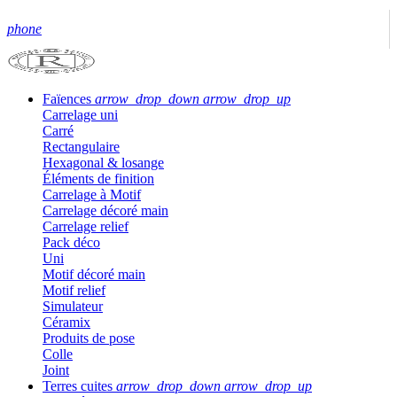
phone
Faïences
arrow_drop_down
arrow_drop_up
Carrelage uni
Carré
Rectangulaire
Hexagonal & losange
Éléments de finition
Carrelage à Motif
Carrelage décoré main
Carrelage relief
Pack déco
Uni
Motif décoré main
Motif relief
Simulateur
Céramix
Produits de pose
Colle
Joint
Terres cuites
arrow_drop_down
arrow_drop_up