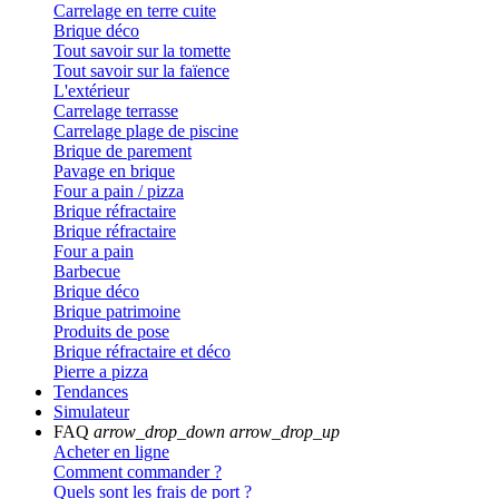
Carrelage en terre cuite
Brique déco
Tout savoir sur la tomette
Tout savoir sur la faïence
L'extérieur
Carrelage terrasse
Carrelage plage de piscine
Brique de parement
Pavage en brique
Four a pain / pizza
Brique réfractaire
Brique réfractaire
Four a pain
Barbecue
Brique déco
Brique patrimoine
Produits de pose
Brique réfractaire et déco
Pierre a pizza
Tendances
Simulateur
FAQ
arrow_drop_down
arrow_drop_up
Acheter en ligne
Comment commander ?
Quels sont les frais de port ?