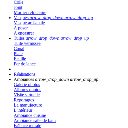
Colle
Joint
Mortier réfractaire
Vasques
arrow_drop_down
arrow_drop_up
Vasque artisanale
A poser
A encastrer
Tuiles
arrow_drop_down
arrow_drop_up
Tuile vernissée
Canal
Plate
Écaille
Fer de lance
Réalisations
Ambiances
arrow_drop_down
arrow_drop_up
Galerie photos
Albums photos
Visite virtuelle
Reportages
La manufacture
L'intérieur
Ambiance cuisine
Ambiance salle de bain
Faïence murale