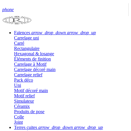
phone
Faïences
arrow_drop_down
arrow_drop_up
Carrelage uni
Carré
Rectangulaire
Hexagonal & losange
Éléments de finition
Carrelage à Motif
Carrelage décoré main
Carrelage relief
Pack déco
Uni
Motif décoré main
Motif relief
Simulateur
Céramix
Produits de pose
Colle
Joint
Terres cuites
arrow_drop_down
arrow_drop_up