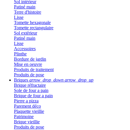
Sol intérieur
Patiné main
Terre d'histoire
Lisse
Tomette hexagonale
Tomette rectangulaire
Sol extérieur
Patiné main
Lisse
Accessoires
Plinthe
Bordure de jardin
Mise en oeuvre
Produits de traitement
Produits de pose
Briques
arrow_drop_down
arrow_drop_up
Brique réfractaire
Sole de four a pain
Brique de four a pain
Pierre a pizza
Parement déco
Plaquette vieillie
Patrimoine
Brique vieillie
Produits de pose