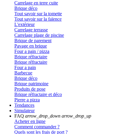
Carrelage en terre cuite
Brique déco
Tout savoir sur la tomette
Tout savoir sur la faïence
L'extérieur
Carrelage terrasse
Carrelage plage de piscine
Brique de parement
Pavage en brique
Four a pain / pizza
Brique réfractaire
Brique réfractaire
Four a pain
Barbecue
Brique déco
Brique patrimoine
Produits de pose
Brique réfractaire et déco
Pierre a pizza
Tendances
Simulateur
FAQ
arrow_drop_down
arrow_drop_up
Acheter en ligne
Comment commander ?
Quels sont les frais de port ?