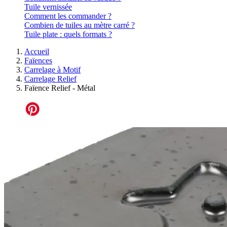
Tuile vernissée
Comment les commander ?
Combien de tuiles au mètre carré ?
Tuile plate : quels formats ?
Accueil
Faïences
Carrelage à Motif
Carrelage Relief
Faïence Relief - Métal