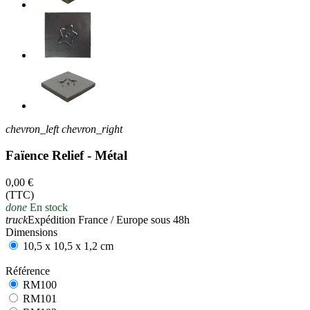
chevron_left
chevron_right
Faïence Relief - Métal
0,00 €
(TTC)
done
En stock
truck
Expédition France / Europe sous 48h
Dimensions
10,5 x 10,5 x 1,2 cm
Référence
RM100
RM100
RM101
RM101