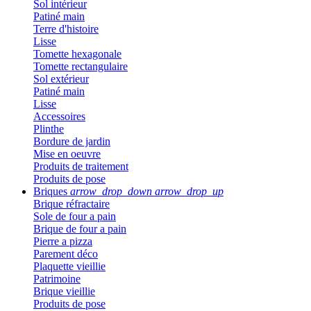
Sol intérieur
Patiné main
Terre d'histoire
Lisse
Tomette hexagonale
Tomette rectangulaire
Sol extérieur
Patiné main
Lisse
Accessoires
Plinthe
Bordure de jardin
Mise en oeuvre
Produits de traitement
Produits de pose
Briques
arrow_drop_down
arrow_drop_up
Brique réfractaire
Sole de four a pain
Brique de four a pain
Pierre a pizza
Parement déco
Plaquette vieillie
Patrimoine
Brique vieillie
Produits de pose