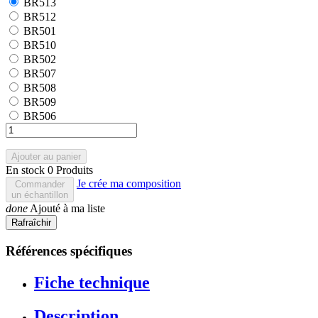
BR513
BR513
BR512
BR512
BR501
BR501
BR510
BR510
BR502
BR502
BR507
BR507
BR508
BR508
BR509
BR509
BR506
BR506
Ajouter au panier
En stock
0 Produits
Je crée ma composition
Commander
un échantillon
done
Ajouté à ma liste
Références spécifiques
Fiche technique
Description