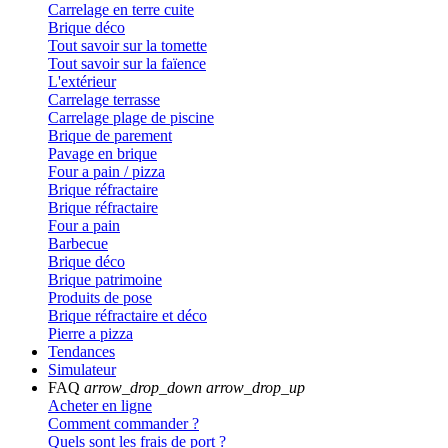
Carrelage en terre cuite
Brique déco
Tout savoir sur la tomette
Tout savoir sur la faïence
L'extérieur
Carrelage terrasse
Carrelage plage de piscine
Brique de parement
Pavage en brique
Four a pain / pizza
Brique réfractaire
Brique réfractaire
Four a pain
Barbecue
Brique déco
Brique patrimoine
Produits de pose
Brique réfractaire et déco
Pierre a pizza
Tendances
Simulateur
FAQ
arrow_drop_down
arrow_drop_up
Acheter en ligne
Comment commander ?
Quels sont les frais de port ?