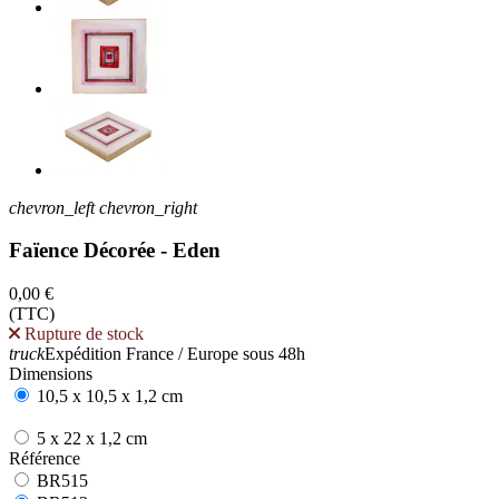
chevron_left
chevron_right
Faïence Décorée - Eden
0,00 €
(TTC)
Rupture de stock
truck
Expédition France / Europe sous 48h
Dimensions
10,5 x 10,5 x 1,2 cm
5 x 22 x 1,2 cm
Référence
BR515
BR515