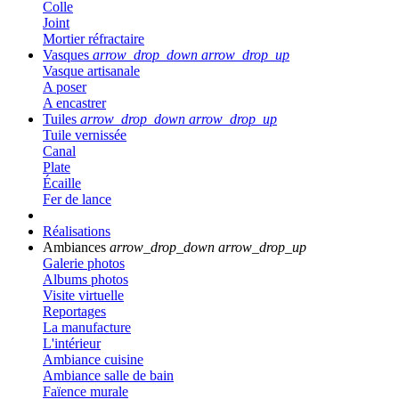
Colle
Joint
Mortier réfractaire
Vasques
arrow_drop_down
arrow_drop_up
Vasque artisanale
A poser
A encastrer
Tuiles
arrow_drop_down
arrow_drop_up
Tuile vernissée
Canal
Plate
Écaille
Fer de lance
Réalisations
Ambiances
arrow_drop_down
arrow_drop_up
Galerie photos
Albums photos
Visite virtuelle
Reportages
La manufacture
L'intérieur
Ambiance cuisine
Ambiance salle de bain
Faïence murale