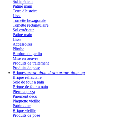
Sol intérieur
Patiné main
Terre d'histoire
Lisse
Tomette hexagonale
Tomette rectangulaire
Sol extérieur
Patiné main
Lisse
Accessoires
Plinthe
Bordure de jardin
Mise en oeuvre
Produits de traitement
Produits de pose
Briques
arrow_drop_down
arrow_drop_up
Brique réfractaire
Sole de four a pain
Brique de four a pain
Pierre a pizza
Parement déco
Plaquette vieillie
Patrimoine
Brique vieillie
Produits de pose