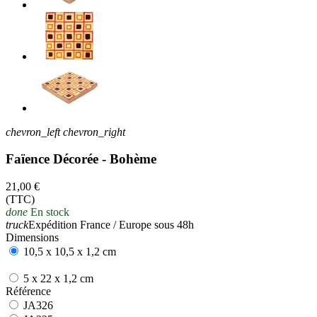
chevron_left
chevron_right
Faïence Décorée - Bohème
21,00 €
(TTC)
done
En stock
truck
Expédition France / Europe sous 48h
Dimensions
10,5 x 10,5 x 1,2 cm
5 x 22 x 1,2 cm
Référence
JA326
JA326