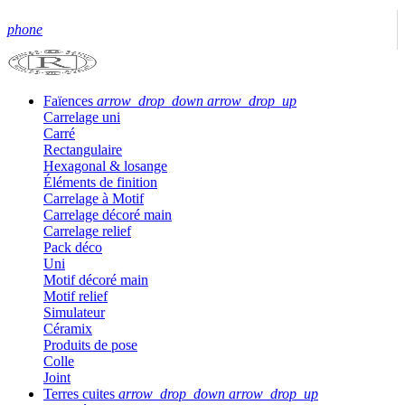
phone
Faïences
arrow_drop_down
arrow_drop_up
Carrelage uni
Carré
Rectangulaire
Hexagonal & losange
Éléments de finition
Carrelage à Motif
Carrelage décoré main
Carrelage relief
Pack déco
Uni
Motif décoré main
Motif relief
Simulateur
Céramix
Produits de pose
Colle
Joint
Terres cuites
arrow_drop_down
arrow_drop_up