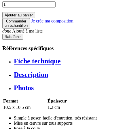
Ajouter au panier
Je crée ma composition
Commander
un échantillon
done
Ajouté à ma liste
Références spécifiques
Fiche technique
Description
Photos
Format
Épaisseur
10,5 x 10,5 cm
1,2 cm
Simple à poser, facile d'entretien, très résistant
Mise en œuvre sur tous supports
Pose à la colle