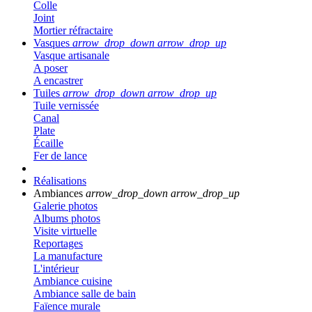
Colle
Joint
Mortier réfractaire
Vasques
arrow_drop_down
arrow_drop_up
Vasque artisanale
A poser
A encastrer
Tuiles
arrow_drop_down
arrow_drop_up
Tuile vernissée
Canal
Plate
Écaille
Fer de lance
Réalisations
Ambiances
arrow_drop_down
arrow_drop_up
Galerie photos
Albums photos
Visite virtuelle
Reportages
La manufacture
L'intérieur
Ambiance cuisine
Ambiance salle de bain
Faïence murale