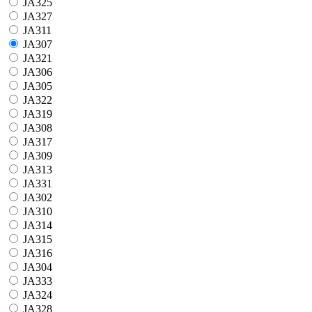
JA325
JA325
JA327
JA327
JA311
JA311
JA307
JA307
JA321
JA321
JA306
JA306
JA305
JA305
JA322
JA322
JA319
JA319
JA308
JA308
JA317
JA317
JA309
JA309
JA313
JA313
JA331
JA331
JA302
JA302
JA310
JA310
JA314
JA314
JA315
JA315
JA316
JA316
JA304
JA304
JA333
JA333
JA324
JA324
JA328
JA328