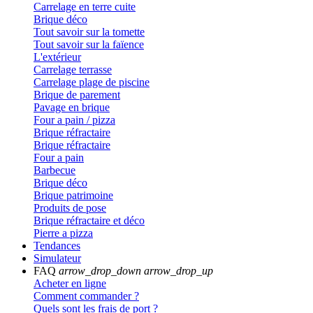
Carrelage en terre cuite
Brique déco
Tout savoir sur la tomette
Tout savoir sur la faïence
L'extérieur
Carrelage terrasse
Carrelage plage de piscine
Brique de parement
Pavage en brique
Four a pain / pizza
Brique réfractaire
Brique réfractaire
Four a pain
Barbecue
Brique déco
Brique patrimoine
Produits de pose
Brique réfractaire et déco
Pierre a pizza
Tendances
Simulateur
FAQ
arrow_drop_down
arrow_drop_up
Acheter en ligne
Comment commander ?
Quels sont les frais de port ?