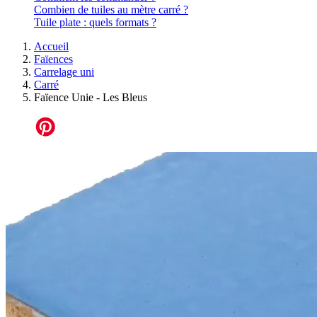
Combien de tuiles au mètre carré ?
Tuile plate : quels formats ?
Accueil
Faïences
Carrelage uni
Carré
Faïence Unie - Les Bleus