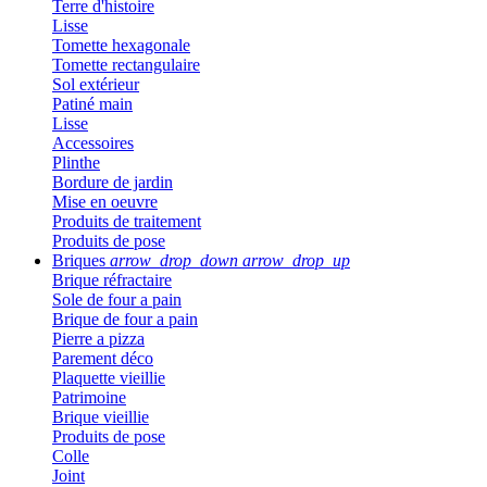
Terre d'histoire
Lisse
Tomette hexagonale
Tomette rectangulaire
Sol extérieur
Patiné main
Lisse
Accessoires
Plinthe
Bordure de jardin
Mise en oeuvre
Produits de traitement
Produits de pose
Briques
arrow_drop_down
arrow_drop_up
Brique réfractaire
Sole de four a pain
Brique de four a pain
Pierre a pizza
Parement déco
Plaquette vieillie
Patrimoine
Brique vieillie
Produits de pose
Colle
Joint