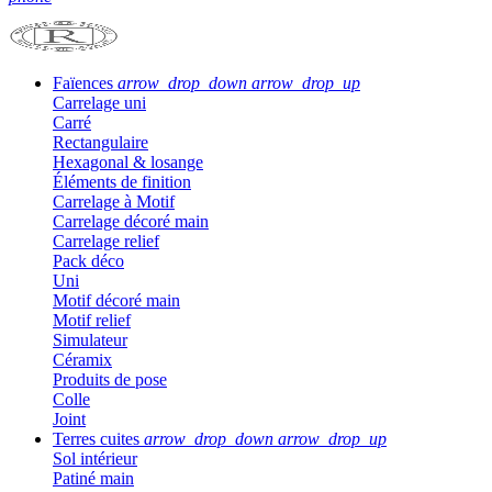
Faïences
arrow_drop_down
arrow_drop_up
Carrelage uni
Carré
Rectangulaire
Hexagonal & losange
Éléments de finition
Carrelage à Motif
Carrelage décoré main
Carrelage relief
Pack déco
Uni
Motif décoré main
Motif relief
Simulateur
Céramix
Produits de pose
Colle
Joint
Terres cuites
arrow_drop_down
arrow_drop_up
Sol intérieur
Patiné main