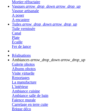
Mortier réfractaire
Vasques
arrow_drop_down
arrow_drop_up
Vasque artisanale
A poser
A encastrer
Tuiles
arrow_drop_down
arrow_drop_up
Tuile vernissée
Canal
Plate
Écaille
Fer de lance
Réalisations
Ambiances
arrow_drop_down
arrow_drop_up
Galerie photos
Albums photos
Visite virtuelle
Reportages
La manufacture
L'intérieur
Ambiance cuisine
Ambiance salle de bain
Faïence murale
Carrelage en terre cuite
Brique déco