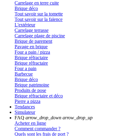
Carrelage en terre cuite
Brique déco
Tout savoir sur la tomette
Tout savoir sur la faïence
L'extérieur
Carrelage terrasse
Carrelage plage de piscine
Brique de parement
Pavage en brique
Four a pain / pizza
Brique réfractaire
Brique réfractaire
Four a pain
Barbecue
Brique déco
Brique patrimoine
Produits de pose
Brique réfractaire et déco
Pierre a pizza
Tendances
Simulateur
FAQ
arrow_drop_down
arrow_drop_up
Acheter en ligne
Comment commander ?
Quels sont les frais de port ?