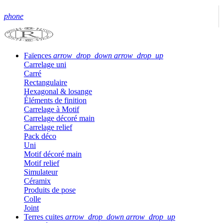
phone
Faïences
arrow_drop_down
arrow_drop_up
Carrelage uni
Carré
Rectangulaire
Hexagonal & losange
Éléments de finition
Carrelage à Motif
Carrelage décoré main
Carrelage relief
Pack déco
Uni
Motif décoré main
Motif relief
Simulateur
Céramix
Produits de pose
Colle
Joint
Terres cuites
arrow_drop_down
arrow_drop_up