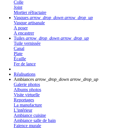
Colle
Joint
Mortier réfractaire
Vasques
arrow_drop_down
arrow_drop_up
Vasque artisanale
A poser
A encastrer
Tuiles
arrow_drop_down
arrow_drop_up
Tuile vernissée
Canal
Plate
Écaille
Fer de lance
Réalisations
Ambiances
arrow_drop_down
arrow_drop_up
Galerie photos
Albums photos
Visite virtuelle
Reportages
La manufacture
L'intérieur
Ambiance cuisine
Ambiance salle de bain
Faïence murale