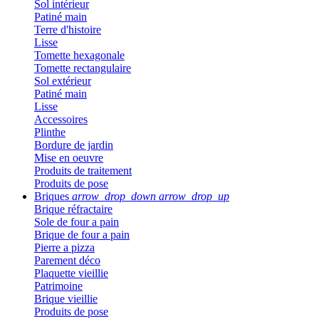
Sol intérieur
Patiné main
Terre d'histoire
Lisse
Tomette hexagonale
Tomette rectangulaire
Sol extérieur
Patiné main
Lisse
Accessoires
Plinthe
Bordure de jardin
Mise en oeuvre
Produits de traitement
Produits de pose
Briques
arrow_drop_down
arrow_drop_up
Brique réfractaire
Sole de four a pain
Brique de four a pain
Pierre a pizza
Parement déco
Plaquette vieillie
Patrimoine
Brique vieillie
Produits de pose