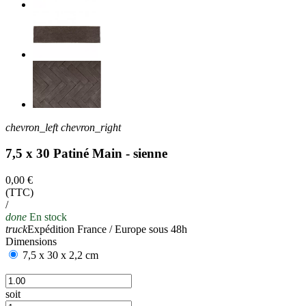
chevron_left
chevron_right
7,5 x 30 Patiné Main - sienne
0,00 €
(TTC)
/
done
En stock
truck
Expédition France / Europe sous 48h
Dimensions
7,5 x 30 x 2,2 cm
soit