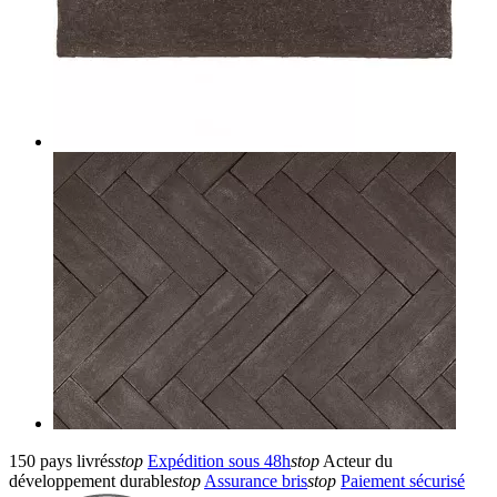
150 pays livrés
stop
Expédition sous 48h
stop
Acteur du
développement durable
stop
Assurance bris
stop
Paiement sécurisé