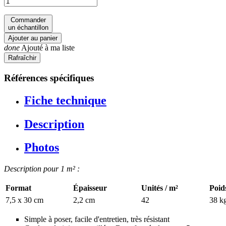
Commander
un échantillon
Ajouter au panier
done
Ajouté à ma liste
Références spécifiques
Fiche technique
Description
Photos
Description pour 1 m² :
Format
Épaisseur
Unités / m²
Poid
7,5 x 30 cm
2,2 cm
42
38 k
Simple à poser, facile d'entretien, très résistant