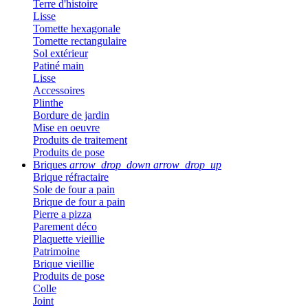
Terre d'histoire
Lisse
Tomette hexagonale
Tomette rectangulaire
Sol extérieur
Patiné main
Lisse
Accessoires
Plinthe
Bordure de jardin
Mise en oeuvre
Produits de traitement
Produits de pose
Briques
arrow_drop_down
arrow_drop_up
Brique réfractaire
Sole de four a pain
Brique de four a pain
Pierre a pizza
Parement déco
Plaquette vieillie
Patrimoine
Brique vieillie
Produits de pose
Colle
Joint