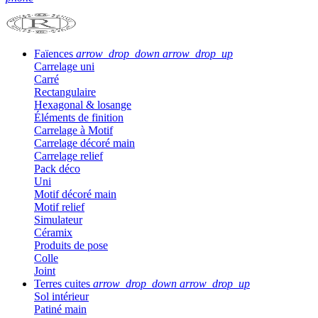
Faïences
arrow_drop_down
arrow_drop_up
Carrelage uni
Carré
Rectangulaire
Hexagonal & losange
Éléments de finition
Carrelage à Motif
Carrelage décoré main
Carrelage relief
Pack déco
Uni
Motif décoré main
Motif relief
Simulateur
Céramix
Produits de pose
Colle
Joint
Terres cuites
arrow_drop_down
arrow_drop_up
Sol intérieur
Patiné main