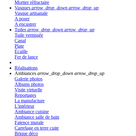
Mortier réfractaire
Vasques
arrow_drop_down
arrow_drop_up
Vasque artisanale
A poser
A encastrer
Tuiles
arrow_drop_down
arrow_drop_up
Tuile vernissée
Canal
Plate
Écaille
Fer de lance
Réalisations
Ambiances
arrow_drop_down
arrow_drop_up
Galerie photos
Albums photos
Visite virtuelle
Reportages
La manufacture
L'intérieur
Ambiance cuisine
Ambiance salle de bain
Faïence murale
Carrelage en terre cuite
Brique déco