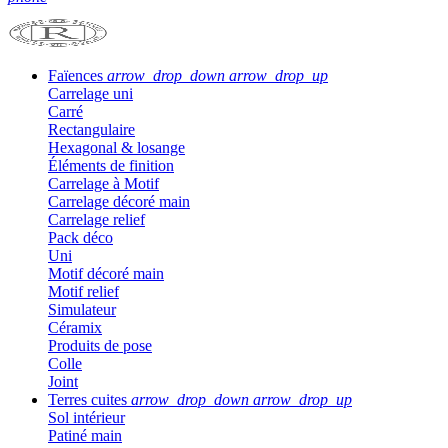
Faïences
arrow_drop_down
arrow_drop_up
Carrelage uni
Carré
Rectangulaire
Hexagonal & losange
Éléments de finition
Carrelage à Motif
Carrelage décoré main
Carrelage relief
Pack déco
Uni
Motif décoré main
Motif relief
Simulateur
Céramix
Produits de pose
Colle
Joint
Terres cuites
arrow_drop_down
arrow_drop_up
Sol intérieur
Patiné main