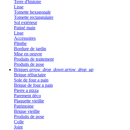
Terre d'histoire
Lisse
Tomette hexagonale
Tomette rectangulaire
Sol extérieur
Patiné main
Lisse
Accessoires
Plinthe
Bordure de jardin
Mise en oeuvre
Produits de traitement
Produits de pose
Briques
arrow_drop_down
arrow_drop_up
Brique réfractaire
Sole de four a pain
Brique de four a pain
Pierre a pizza
Parement déco
Plaquette vieillie
Patrimoine
Brique vieillie
Produits de pose
Colle
Joint