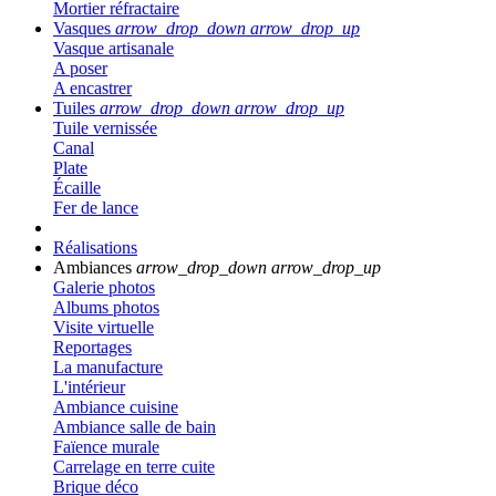
Mortier réfractaire
Vasques
arrow_drop_down
arrow_drop_up
Vasque artisanale
A poser
A encastrer
Tuiles
arrow_drop_down
arrow_drop_up
Tuile vernissée
Canal
Plate
Écaille
Fer de lance
Réalisations
Ambiances
arrow_drop_down
arrow_drop_up
Galerie photos
Albums photos
Visite virtuelle
Reportages
La manufacture
L'intérieur
Ambiance cuisine
Ambiance salle de bain
Faïence murale
Carrelage en terre cuite
Brique déco