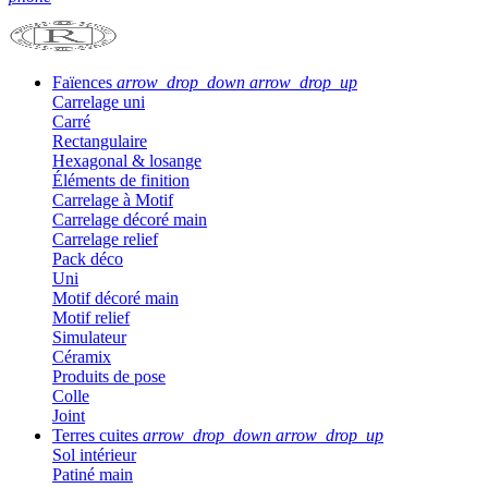
Faïences
arrow_drop_down
arrow_drop_up
Carrelage uni
Carré
Rectangulaire
Hexagonal & losange
Éléments de finition
Carrelage à Motif
Carrelage décoré main
Carrelage relief
Pack déco
Uni
Motif décoré main
Motif relief
Simulateur
Céramix
Produits de pose
Colle
Joint
Terres cuites
arrow_drop_down
arrow_drop_up
Sol intérieur
Patiné main