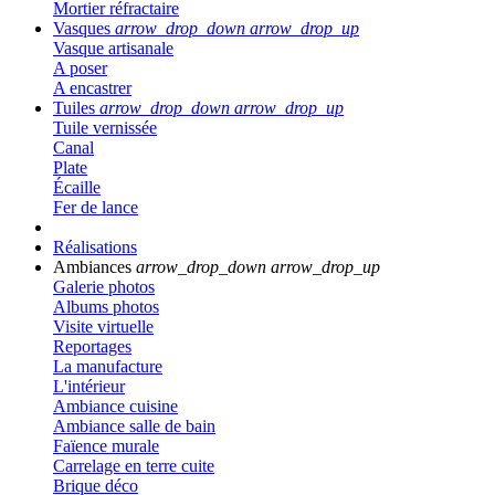
Mortier réfractaire
Vasques
arrow_drop_down
arrow_drop_up
Vasque artisanale
A poser
A encastrer
Tuiles
arrow_drop_down
arrow_drop_up
Tuile vernissée
Canal
Plate
Écaille
Fer de lance
Réalisations
Ambiances
arrow_drop_down
arrow_drop_up
Galerie photos
Albums photos
Visite virtuelle
Reportages
La manufacture
L'intérieur
Ambiance cuisine
Ambiance salle de bain
Faïence murale
Carrelage en terre cuite
Brique déco