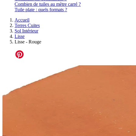
Combien de tuiles au mètre carré ?
Tuile plate : quels formats ?
Accueil
Terres Cuites
Sol Intérieur
Lisse
Lisse - Rouge