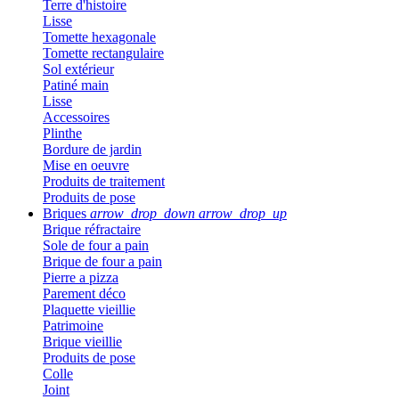
Terre d'histoire
Lisse
Tomette hexagonale
Tomette rectangulaire
Sol extérieur
Patiné main
Lisse
Accessoires
Plinthe
Bordure de jardin
Mise en oeuvre
Produits de traitement
Produits de pose
Briques
arrow_drop_down
arrow_drop_up
Brique réfractaire
Sole de four a pain
Brique de four a pain
Pierre a pizza
Parement déco
Plaquette vieillie
Patrimoine
Brique vieillie
Produits de pose
Colle
Joint