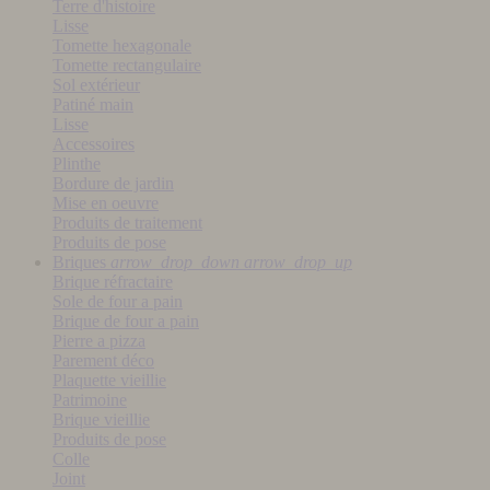
Terre d'histoire
Lisse
Tomette hexagonale
Tomette rectangulaire
Sol extérieur
Patiné main
Lisse
Accessoires
Plinthe
Bordure de jardin
Mise en oeuvre
Produits de traitement
Produits de pose
Briques
arrow_drop_down
arrow_drop_up
Brique réfractaire
Sole de four a pain
Brique de four a pain
Pierre a pizza
Parement déco
Plaquette vieillie
Patrimoine
Brique vieillie
Produits de pose
Colle
Joint