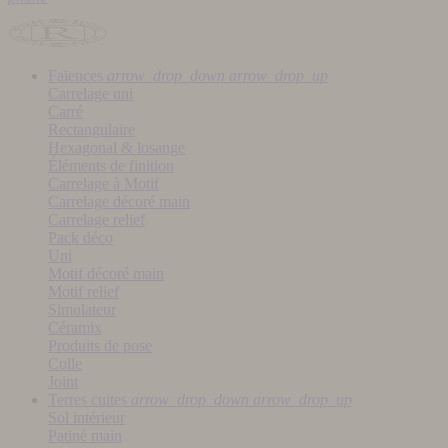
Faïences
arrow_drop_down
arrow_drop_up
Carrelage uni
Carré
Rectangulaire
Hexagonal & losange
Éléments de finition
Carrelage à Motif
Carrelage décoré main
Carrelage relief
Pack déco
Uni
Motif décoré main
Motif relief
Simulateur
Céramix
Produits de pose
Colle
Joint
Terres cuites
arrow_drop_down
arrow_drop_up
Sol intérieur
Patiné main