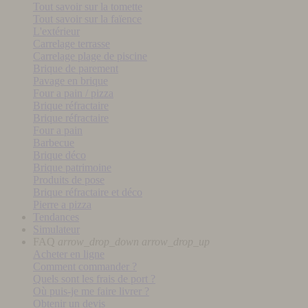
Tout savoir sur la tomette
Tout savoir sur la faïence
L'extérieur
Carrelage terrasse
Carrelage plage de piscine
Brique de parement
Pavage en brique
Four a pain / pizza
Brique réfractaire
Brique réfractaire
Four a pain
Barbecue
Brique déco
Brique patrimoine
Produits de pose
Brique réfractaire et déco
Pierre a pizza
Tendances
Simulateur
FAQ
arrow_drop_down
arrow_drop_up
Acheter en ligne
Comment commander ?
Quels sont les frais de port ?
Où puis-je me faire livrer ?
Obtenir un devis