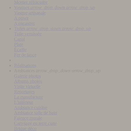
Mortier réfractaire
Vasques
arrow_drop_down
arrow_drop_up
Vasque artisanale
A poser
A encastrer
Tuiles
arrow_drop_down
arrow_drop_up
Tuile vernissée
Canal
Plate
Écaille
Fer de lance
Réalisations
Ambiances
arrow_drop_down
arrow_drop_up
Galerie photos
Albums photos
Visite virtuelle
Reportages
La manufacture
L'intérieur
Ambiance cuisine
Ambiance salle de bain
Faïence murale
Carrelage en terre cuite
Brique déco