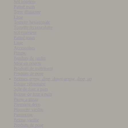
Sol intérieur
Patiné main
Terre d'histoire
Lisse
Tomette hexagonale
Tomette rectangulaire
Sol extérieur
Patiné main
Lisse
Accessoires
Plinthe
Bordure de jardin
Mise en oeuvre
Produits de traitement
Produits de pose
Briques
arrow_drop_down
arrow_drop_up
Brique réfractaire
Sole de four a pain
Brique de four a pain
Pierre a pizza
Parement déco
Plaquette vieillie
Patrimoine
Brique vieillie
Produits de pose