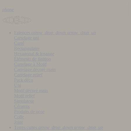
phone
Faïences
arrow_drop_down
arrow_drop_up
Carrelage uni
Carré
Rectangulaire
Hexagonal & losange
Éléments de finition
Carrelage à Motif
Carrelage décoré main
Carrelage relief
Pack déco
Uni
Motif décoré main
Motif relief
Simulateur
Céramix
Produits de pose
Colle
Joint
Terres cuites
arrow_drop_down
arrow_drop_up