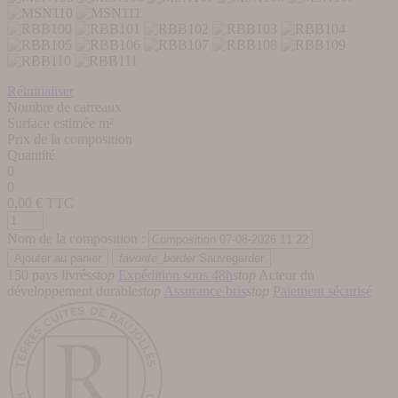
Réinitialiser
Nombre de carreaux
Surface estimée m²
Prix de la composition
Quantité
0
0
0,00
€ TTC
Nom de la composition :
favorite_border
Sauvegarder
150 pays livrés
stop
Expédition sous 48h
stop
Acteur du
développement durable
stop
Assurance bris
stop
Paiement sécurisé