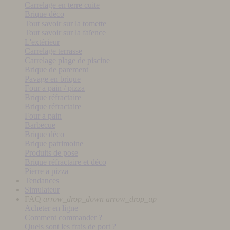
Carrelage en terre cuite
Brique déco
Tout savoir sur la tomette
Tout savoir sur la faïence
L'extérieur
Carrelage terrasse
Carrelage plage de piscine
Brique de parement
Pavage en brique
Four a pain / pizza
Brique réfractaire
Brique réfractaire
Four a pain
Barbecue
Brique déco
Brique patrimoine
Produits de pose
Brique réfractaire et déco
Pierre a pizza
Tendances
Simulateur
FAQ
arrow_drop_down
arrow_drop_up
Acheter en ligne
Comment commander ?
Quels sont les frais de port ?