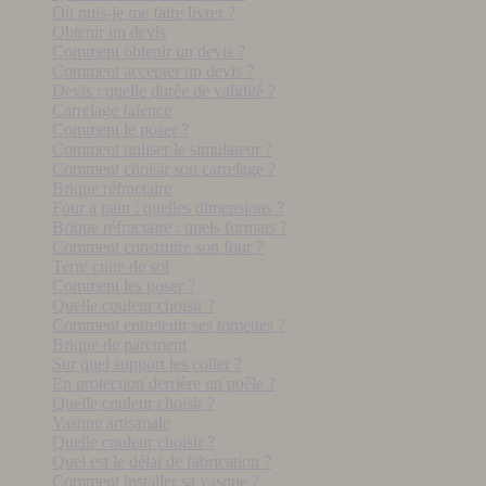
Où puis-je me faire livrer ?
Obtenir un devis
Comment obtenir un devis ?
Comment accepter un devis ?
Devis : quelle durée de validité ?
Carrelage faïence
Comment le poser ?
Comment utiliser le simulateur ?
Comment choisir son carrelage ?
Brique réfractaire
Four a pain : quelles dimensions ?
Brique réfractaire : quels formats ?
Comment construire son four ?
Terre cuite de sol
Comment les poser ?
Quelle couleur choisir ?
Comment entretenir ses tomettes ?
Brique de parement
Sur quel support les coller ?
En protection derrière un poêle ?
Quelle couleur choisir ?
Vasque artisanale
Quelle couleur choisir ?
Quel est le délai de fabrication ?
Comment installer sa vasque ?