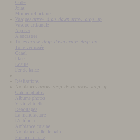
Colle
Joint
Mortier réfractaire
Vasques
arrow_drop_down
arrow_drop_up
Vasque artisanale
A poser
A encastrer
Tuiles
arrow_drop_down
arrow_drop_up
Tuile vernissée
Canal
Plate
Écaille
Fer de lance
Réalisations
Ambiances
arrow_drop_down
arrow_drop_up
Galerie photos
Albums photos
Visite virtuelle
Reportages
La manufacture
L'intérieur
Ambiance cuisine
Ambiance salle de bain
Faïence murale