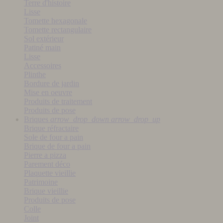
Terre d'histoire
Lisse
Tomette hexagonale
Tomette rectangulaire
Sol extérieur
Patiné main
Lisse
Accessoires
Plinthe
Bordure de jardin
Mise en oeuvre
Produits de traitement
Produits de pose
Briques
arrow_drop_down
arrow_drop_up
Brique réfractaire
Sole de four a pain
Brique de four a pain
Pierre a pizza
Parement déco
Plaquette vieillie
Patrimoine
Brique vieillie
Produits de pose
Colle
Joint