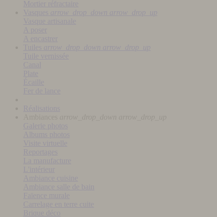
Mortier réfractaire
Vasques
arrow_drop_down
arrow_drop_up
Vasque artisanale
A poser
A encastrer
Tuiles
arrow_drop_down
arrow_drop_up
Tuile vernissée
Canal
Plate
Écaille
Fer de lance
Réalisations
Ambiances
arrow_drop_down
arrow_drop_up
Galerie photos
Albums photos
Visite virtuelle
Reportages
La manufacture
L'intérieur
Ambiance cuisine
Ambiance salle de bain
Faïence murale
Carrelage en terre cuite
Brique déco