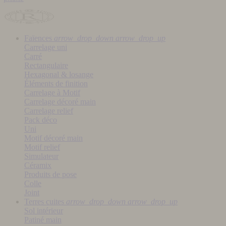
Faïences
arrow_drop_down
arrow_drop_up
Carrelage uni
Carré
Rectangulaire
Hexagonal & losange
Éléments de finition
Carrelage à Motif
Carrelage décoré main
Carrelage relief
Pack déco
Uni
Motif décoré main
Motif relief
Simulateur
Céramix
Produits de pose
Colle
Joint
Terres cuites
arrow_drop_down
arrow_drop_up
Sol intérieur
Patiné main