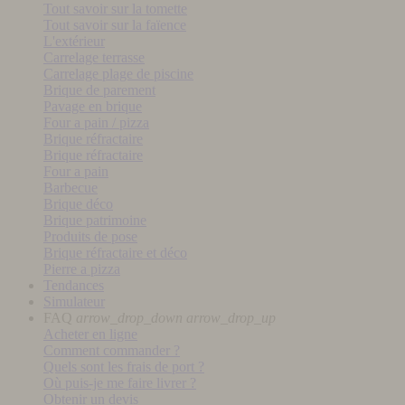
Tout savoir sur la tomette
Tout savoir sur la faïence
L'extérieur
Carrelage terrasse
Carrelage plage de piscine
Brique de parement
Pavage en brique
Four a pain / pizza
Brique réfractaire
Brique réfractaire
Four a pain
Barbecue
Brique déco
Brique patrimoine
Produits de pose
Brique réfractaire et déco
Pierre a pizza
Tendances
Simulateur
FAQ
arrow_drop_down
arrow_drop_up
Acheter en ligne
Comment commander ?
Quels sont les frais de port ?
Où puis-je me faire livrer ?
Obtenir un devis