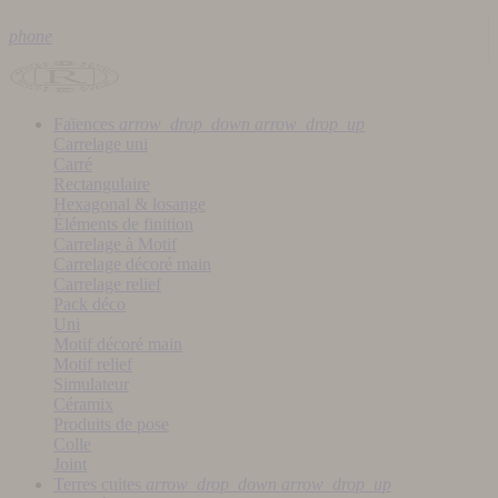
phone
Faïences
arrow_drop_down
arrow_drop_up
Carrelage uni
Carré
Rectangulaire
Hexagonal & losange
Éléments de finition
Carrelage à Motif
Carrelage décoré main
Carrelage relief
Pack déco
Uni
Motif décoré main
Motif relief
Simulateur
Céramix
Produits de pose
Colle
Joint
Terres cuites
arrow_drop_down
arrow_drop_up