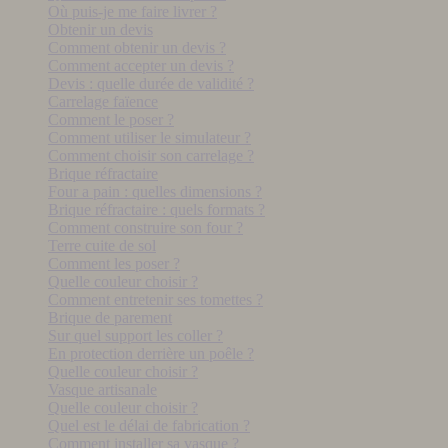
Où puis-je me faire livrer ?
Obtenir un devis
Comment obtenir un devis ?
Comment accepter un devis ?
Devis : quelle durée de validité ?
Carrelage faïence
Comment le poser ?
Comment utiliser le simulateur ?
Comment choisir son carrelage ?
Brique réfractaire
Four a pain : quelles dimensions ?
Brique réfractaire : quels formats ?
Comment construire son four ?
Terre cuite de sol
Comment les poser ?
Quelle couleur choisir ?
Comment entretenir ses tomettes ?
Brique de parement
Sur quel support les coller ?
En protection derrière un poêle ?
Quelle couleur choisir ?
Vasque artisanale
Quelle couleur choisir ?
Quel est le délai de fabrication ?
Comment installer sa vasque ?