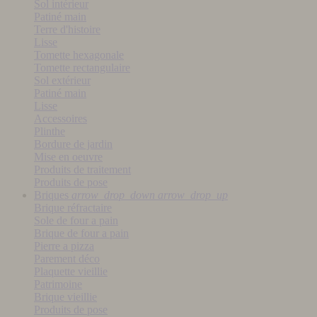
Sol intérieur
Patiné main
Terre d'histoire
Lisse
Tomette hexagonale
Tomette rectangulaire
Sol extérieur
Patiné main
Lisse
Accessoires
Plinthe
Bordure de jardin
Mise en oeuvre
Produits de traitement
Produits de pose
Briques
arrow_drop_down
arrow_drop_up
Brique réfractaire
Sole de four a pain
Brique de four a pain
Pierre a pizza
Parement déco
Plaquette vieillie
Patrimoine
Brique vieillie
Produits de pose