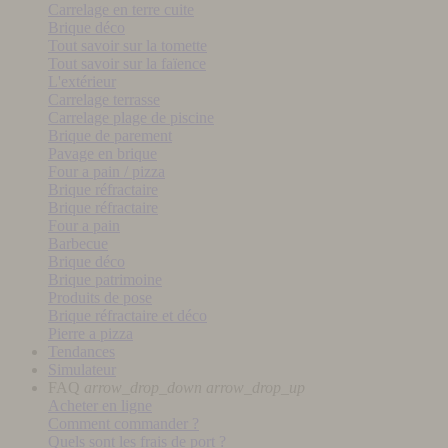
Carrelage en terre cuite
Brique déco
Tout savoir sur la tomette
Tout savoir sur la faïence
L'extérieur
Carrelage terrasse
Carrelage plage de piscine
Brique de parement
Pavage en brique
Four a pain / pizza
Brique réfractaire
Brique réfractaire
Four a pain
Barbecue
Brique déco
Brique patrimoine
Produits de pose
Brique réfractaire et déco
Pierre a pizza
Tendances
Simulateur
FAQ
arrow_drop_down
arrow_drop_up
Acheter en ligne
Comment commander ?
Quels sont les frais de port ?