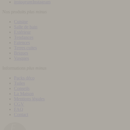
instagram
Instagram
Nos produits
plus
minus
Cuisine
Salle de bain
Extérieur
Tendances
Faïences
Terres cuites
Briques
Vasques
Informations
plus
minus
Packs déco
Tuiles
Conseils
La Maison
Mentions légales
CGV
FAQ
Contact