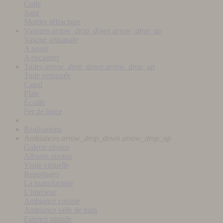
Colle
Joint
Mortier réfractaire
Vasques
arrow_drop_down
arrow_drop_up
Vasque artisanale
A poser
A encastrer
Tuiles
arrow_drop_down
arrow_drop_up
Tuile vernissée
Canal
Plate
Écaille
Fer de lance
Réalisations
Ambiances
arrow_drop_down
arrow_drop_up
Galerie photos
Albums photos
Visite virtuelle
Reportages
La manufacture
L'intérieur
Ambiance cuisine
Ambiance salle de bain
Faïence murale