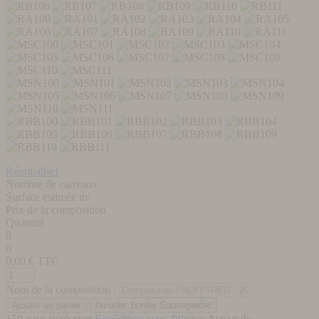
Réinitialiser
Nombre de carreaux
Surface estimée m²
Prix de la composition
Quantité
0
0
0,00
€ TTC
Nom de la composition :
favorite_border
Sauvegarder
150 pays livrés
stop
Expédition sous 48h
stop
Acteur du