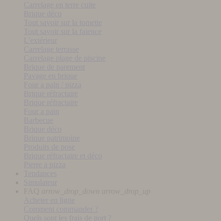
Carrelage en terre cuite
Brique déco
Tout savoir sur la tomette
Tout savoir sur la faïence
L'extérieur
Carrelage terrasse
Carrelage plage de piscine
Brique de parement
Pavage en brique
Four a pain / pizza
Brique réfractaire
Brique réfractaire
Four a pain
Barbecue
Brique déco
Brique patrimoine
Produits de pose
Brique réfractaire et déco
Pierre a pizza
Tendances
Simulateur
FAQ
arrow_drop_down
arrow_drop_up
Acheter en ligne
Comment commander ?
Quels sont les frais de port ?