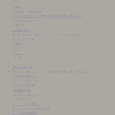
Colle
Joint
Mortier réfractaire
Vasques
arrow_drop_down
arrow_drop_up
Vasque artisanale
A poser
A encastrer
Tuiles
arrow_drop_down
arrow_drop_up
Tuile vernissée
Canal
Plate
Écaille
Fer de lance
Réalisations
Ambiances
arrow_drop_down
arrow_drop_up
Galerie photos
Albums photos
Visite virtuelle
Reportages
La manufacture
L'intérieur
Ambiance cuisine
Ambiance salle de bain
Faïence murale