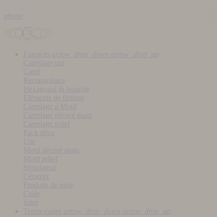
phone
Faïences
arrow_drop_down
arrow_drop_up
Carrelage uni
Carré
Rectangulaire
Hexagonal & losange
Éléments de finition
Carrelage à Motif
Carrelage décoré main
Carrelage relief
Pack déco
Uni
Motif décoré main
Motif relief
Simulateur
Céramix
Produits de pose
Colle
Joint
Terres cuites
arrow_drop_down
arrow_drop_up