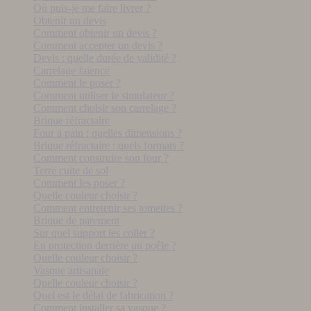
Où puis-je me faire livrer ?
Obtenir un devis
Comment obtenir un devis ?
Comment accepter un devis ?
Devis : quelle durée de validité ?
Carrelage faïence
Comment le poser ?
Comment utiliser le simulateur ?
Comment choisir son carrelage ?
Brique réfractaire
Four a pain : quelles dimensions ?
Brique réfractaire : quels formats ?
Comment construire son four ?
Terre cuite de sol
Comment les poser ?
Quelle couleur choisir ?
Comment entretenir ses tomettes ?
Brique de parement
Sur quel support les coller ?
En protection derrière un poêle ?
Quelle couleur choisir ?
Vasque artisanale
Quelle couleur choisir ?
Quel est le délai de fabrication ?
Comment installer sa vasque ?