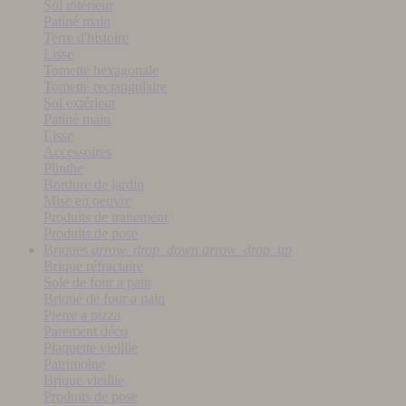
Sol intérieur
Patiné main
Terre d'histoire
Lisse
Tomette hexagonale
Tomette rectangulaire
Sol extérieur
Patiné main
Lisse
Accessoires
Plinthe
Bordure de jardin
Mise en oeuvre
Produits de traitement
Produits de pose
Briques
arrow_drop_down
arrow_drop_up
Brique réfractaire
Sole de four a pain
Brique de four a pain
Pierre a pizza
Parement déco
Plaquette vieillie
Patrimoine
Brique vieillie
Produits de pose