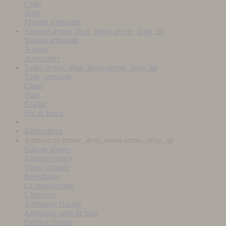
Colle
Joint
Mortier réfractaire
Vasques
arrow_drop_down
arrow_drop_up
Vasque artisanale
A poser
A encastrer
Tuiles
arrow_drop_down
arrow_drop_up
Tuile vernissée
Canal
Plate
Écaille
Fer de lance
Réalisations
Ambiances
arrow_drop_down
arrow_drop_up
Galerie photos
Albums photos
Visite virtuelle
Reportages
La manufacture
L'intérieur
Ambiance cuisine
Ambiance salle de bain
Faïence murale