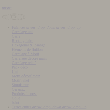
phone
Faïences
arrow_drop_down
arrow_drop_up
Carrelage uni
Carré
Rectangulaire
Hexagonal & losange
Éléments de finition
Carrelage à Motif
Carrelage décoré main
Carrelage relief
Pack déco
Uni
Motif décoré main
Motif relief
Simulateur
Céramix
Produits de pose
Colle
Joint
Terres cuites
arrow_drop_down
arrow_drop_up