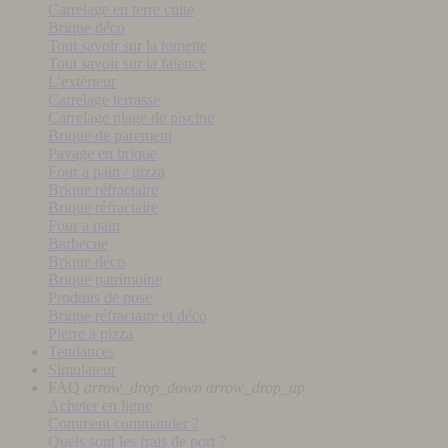
Carrelage en terre cuite
Brique déco
Tout savoir sur la tomette
Tout savoir sur la faïence
L'extérieur
Carrelage terrasse
Carrelage plage de piscine
Brique de parement
Pavage en brique
Four a pain / pizza
Brique réfractaire
Brique réfractaire
Four a pain
Barbecue
Brique déco
Brique patrimoine
Produits de pose
Brique réfractaire et déco
Pierre a pizza
Tendances
Simulateur
FAQ
arrow_drop_down
arrow_drop_up
Acheter en ligne
Comment commander ?
Quels sont les frais de port ?