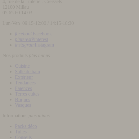
4, rue de la Tuilerie - Creissels
12100
Millau
05 65 60 14 03
Lun-Ven 09:15-12:00 / 14:15-18:30
facebook
Facebook
pinterest
Pinterest
instagram
Instagram
Nos produits
plus
minus
Cuisine
Salle de bain
Extérieur
Tendances
Faïences
Terres cuites
Briques
Vasques
Informations
plus
minus
Packs déco
Tuiles
Conseils