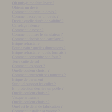
Où puis-je me faire livrer ?
Obtenir un devis
Comment obtenir un devis ?
Comment accepter un devis ?
Devis : quelle durée de validité ?
Carrelage faïence
Comment le poser ?
Comment utiliser le simulateur ?
Comment choisir son carrelage ?
Brique réfractaire
Four a pain : quelles dimensions ?
Brique réfractaire : quels formats ?
Comment construire son four ?
Terre cuite de sol
Comment les poser ?
Quelle couleur choisir ?
Comment entretenir ses tomettes ?
Brique de parement
Sur quel support les coller ?
En protection derrière un poêle ?
Quelle couleur choisir ?
Vasque artisanale
Quelle couleur choisir ?
Quel est le délai de fabrication ?
Comment installer sa vasque ?