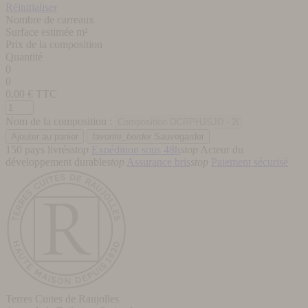
Réinitialiser
Nombre de carreaux
Surface estimée m²
Prix de la composition
Quantité
0
0
0,00
€ TTC
Nom de la composition :
favorite_border
Sauvegarder
150 pays livrés
stop
Expédition sous 48h
stop
Acteur du
développement durable
stop
Assurance bris
stop
Paiement sécurisé
Terres Cuites de Raujolles