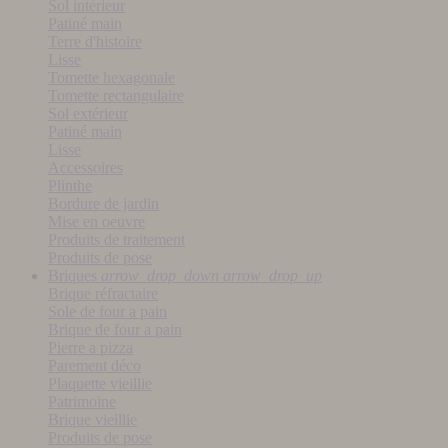
Sol intérieur
Patiné main
Terre d'histoire
Lisse
Tomette hexagonale
Tomette rectangulaire
Sol extérieur
Patiné main
Lisse
Accessoires
Plinthe
Bordure de jardin
Mise en oeuvre
Produits de traitement
Produits de pose
Briques
arrow_drop_down
arrow_drop_up
Brique réfractaire
Sole de four a pain
Brique de four a pain
Pierre a pizza
Parement déco
Plaquette vieillie
Patrimoine
Brique vieillie
Produits de pose